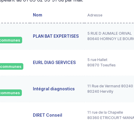
Nom
Adresse
5 RUE D AUMALE ORIVAL
PLAN BAT EXPERTISES
80640 HORNOY LE BOUR
1 communes
5 rue Hallet
EURL DIAG SERVICES
80870 Toeufles
4 communes
11 Rue de Vermand 80240 
Intégral diagnostics
80240 Hervilly
5 communes
11 rue de la Chapelle
DIRET Conseil
80360 ETRICOURT-MAN