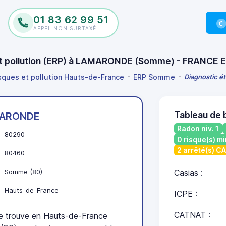
01 83 62 99 51
APPEL NON SURTAXÉ
 et pollution (ERP) à LAMARONDE (Somme) - FRANCE 
isques et pollution Hauts-de-France
ERP Somme
Diagnostic é
Tableau de
ARONDE
Radon niv. 1
80290
0 risque(s) mi
2 arrêté(s) C
80460
Somme (80)
Casias :
Hauts-de-France
ICPE :
CATNAT :
trouve en Hauts-de-France