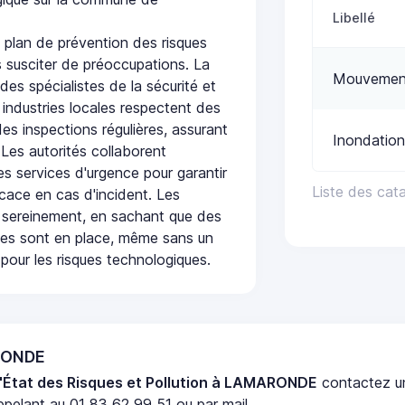
Libellé
lan de prévention des risques
 susciter de préoccupations. La
Mouvement
 des spécialistes de la sécurité et
 industries locales respectent des
es inspections régulières, assurant
Inondation
 Les autorités collaborent
s services d'urgence pour garantir
Liste des ca
icace en cas d'incident. Les
 sereinement, en sachant que des
ées sont en place, même sans un
pour les risques technologiques.
ARONDE
'État des Risques et Pollution à LAMARONDE
contactez 
pelant au 01 83 62 99 51 ou par mail.