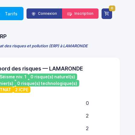
0
Tarifs
Connexion
Inscription
ERP
tat des risques et pollution (ERP) à LAMARONDE
 bord des risques — LAMARONDE
Séisme niv. 1
0 risque(s) naturel(s)
nier(s)
0 risque(s) technologique(s)
ATNAT
2 ICPE
0
2
2