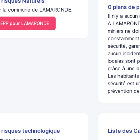
 risques Naturels
0 plans de p
l sur la commune de LAMARONDE.
Il n'y a aucu
À LAMARONDE,
ERP pour LAMARONDE
miniers ne doi
constamment s
sécurité, gara
aucun incident
locales sont p
grâce à une b
Les habitants
sécurité est u
prévention des
 risques technologique
Liste des C
ogique sur la commune de