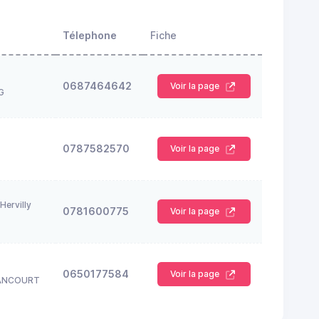
Télephone
Fiche
0687464642
Voir la page
G
0787582570
Voir la page
Hervilly
0781600775
Voir la page
0650177584
Voir la page
ANCOURT