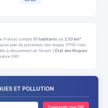
Voir ERP
de-France) compte
51 habitants
sur
2.53 km²
Aucun plan de prévention des risques (PPR) n'est
liés à
Mouvement de Terrain
. L'
État des Risques
France ERP.
QUES ET POLLUTION
Commander mon ERP