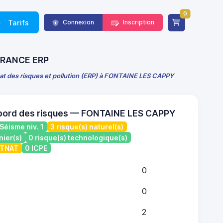
0
Tarifs
Connexion
Inscription
 FRANCE ERP
tat des risques et pollution (ERP) à FONTAINE LES CAPPY
 bord des risques — FONTAINE LES CAPPY
Séisme niv. 1
3 risque(s) naturel(s)
nier(s)
0 risque(s) technologique(s)
ATNAT
0 ICPE
0
0
2