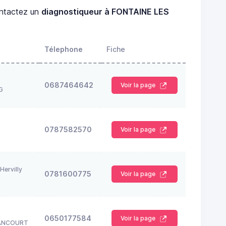
ntactez un
diagnostiqueur à FONTAINE LES
Télephone
Fiche
0687464642
Voir la page
G
0787582570
Voir la page
Hervilly
0781600775
Voir la page
0650177584
Voir la page
ANCOURT