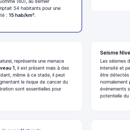
Somme (80), au dernier
ptait 54 habitants pour une
ité :
15 hab/km²
.
Seisme Nive
naturel, représente une menace
Les séismes d
iveau 1
, il est présent mais à des
intensité et p
dant, même à ce stade, il peut
être détectés
augmentant le risque de cancer du
normalement p
ération sont essentielles pour
événements se
potentielle du