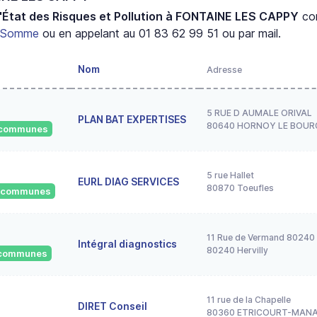
'État des Risques et Pollution à FONTAINE LES CAPPY
co
t
Somme
ou en appelant au 01 83 62 99 51 ou par mail.
Nom
Adresse
5 RUE D AUMALE ORIVAL
PLAN BAT EXPERTISES
80640 HORNOY LE BOUR
1 communes
5 rue Hallet
EURL DIAG SERVICES
80870 Toeufles
4 communes
11 Rue de Vermand 80240 
Intégral diagnostics
80240 Hervilly
5 communes
11 rue de la Chapelle
DIRET Conseil
80360 ETRICOURT-MAN