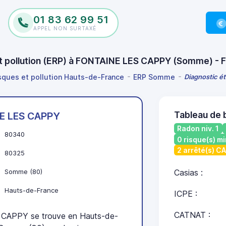
01 83 62 99 51
APPEL NON SURTAXÉ
 et pollution (ERP) à FONTAINE LES CAPPY (Somme) -
isques et pollution Hauts-de-France
ERP Somme
Diagnostic é
Tableau de
E LES CAPPY
Radon niv. 1
80340
0 risque(s) mi
2 arrêté(s) C
80325
Somme (80)
Casias :
Hauts-de-France
ICPE :
CATNAT :
CAPPY se trouve en Hauts-de-