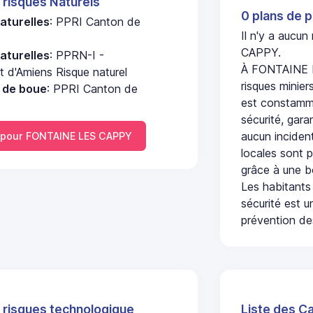
 risques Naturels
0 plans de p
aturelles
: PPRI Canton de
Il n'y a aucu
CAPPY.
aturelles
: PPRN-I -
À FONTAINE L
 d'Amiens Risque naturel
risques minier
e de boue
: PPRI Canton de
est constamme
sécurité, gara
aucun incident
pour FONTAINE LES CAPPY
locales sont p
grâce à une b
Les habitants
sécurité est u
prévention des
 risques technologique
Liste des C