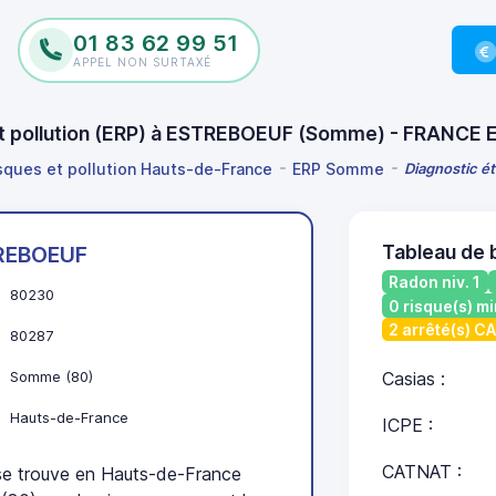
01 83 62 99 51
APPEL NON SURTAXÉ
 et pollution (ERP) à ESTREBOEUF (Somme) - FRANCE 
isques et pollution Hauts-de-France
ERP Somme
Diagnostic é
Tableau de
REBOEUF
Radon niv. 1
80230
0 risque(s) mi
2 arrêté(s) C
80287
Somme (80)
Casias :
Hauts-de-France
ICPE :
CATNAT :
 trouve en Hauts-de-France