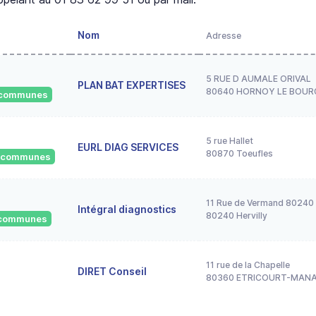
Nom
Adresse
5 RUE D AUMALE ORIVAL
PLAN BAT EXPERTISES
80640 HORNOY LE BOUR
1 communes
5 rue Hallet
EURL DIAG SERVICES
80870 Toeufles
4 communes
11 Rue de Vermand 80240 
Intégral diagnostics
80240 Hervilly
5 communes
11 rue de la Chapelle
DIRET Conseil
80360 ETRICOURT-MAN