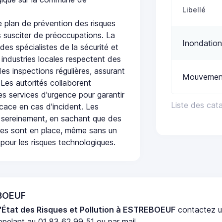
Libellé
plan de prévention des risques
 susciter de préoccupations. La
Inondation
 des spécialistes de la sécurité et
 industries locales respectent des
es inspections régulières, assurant
Mouvement
 Les autorités collaborent
s services d'urgence pour garantir
Liste des ca
icace en cas d'incident. Les
 sereinement, en sachant que des
ées sont en place, même sans un
pour les risques technologiques.
EBOEUF
'État des Risques et Pollution à ESTREBOEUF
contactez 
pelant au 01 83 62 99 51 ou par mail.