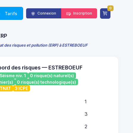
0
Tarifs
Connexion
Inscription
ERP
tat des risques et pollution (ERP) à ESTREBOEUF
 bord des risques — ESTREBOEUF
Séisme niv. 1
0 risque(s) naturel(s)
nier(s)
0 risque(s) technologique(s)
ATNAT
3 ICPE
1
3
2