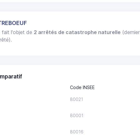
STREBOEUF
 fait l'objet de
2 arrêtés de catastrophe naturelle
(dernier
rêté).
mparatif
Code INSEE
80021
80001
80016