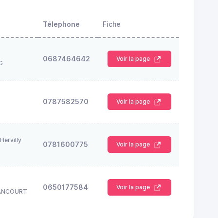
Télephone
Fiche
0687464642
Voir la page
G
0787582570
Voir la page
Hervilly
0781600775
Voir la page
0650177584
Voir la page
ANCOURT