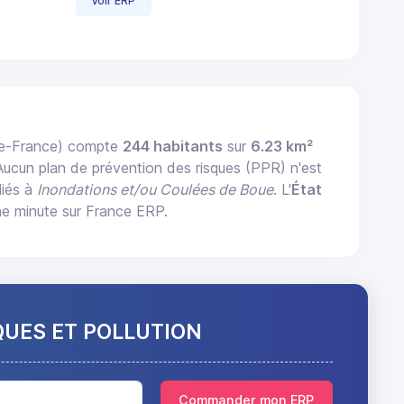
Voir ERP
de-France) compte
244 habitants
sur
6.23 km²
 Aucun plan de prévention des risques (PPR) n'est
liés à
Inondations et/ou Coulées de Boue
. L'
État
e minute sur France ERP.
QUES ET POLLUTION
Commander mon ERP