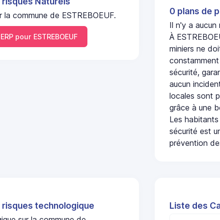
 risques Naturels
0 plans de p
l sur la commune de ESTREBOEUF.
Il n'y a aucu
À ESTREBOEUF,
ERP pour ESTREBOEUF
miniers ne doi
constamment s
sécurité, gara
aucun incident
locales sont p
grâce à une b
Les habitants
sécurité est u
prévention des
 risques technologique
Liste des C
ogique sur la commune de