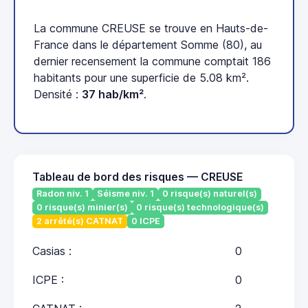
La commune CREUSE se trouve en Hauts-de-
France dans le département Somme (80), au
dernier recensement la commune comptait 186
habitants pour une superficie de 5.08 km².
Densité :
37 hab/km²
.
Tableau de bord des risques — CREUSE
Radon niv. 1
Séisme niv. 1
0 risque(s) naturel(s)
0 risque(s) minier(s)
0 risque(s) technologique(s)
2 arrêté(s) CATNAT
0 ICPE
Casias :
0
ICPE :
0