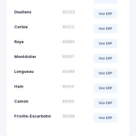
Doullens
80253
Voir ERP
Corbie
80212
Voir ERP
Roye
80685
Voir ERP
Montdidier
80561
Voir ERP
Longueau
80489
Voir ERP
Ham
80410
Voir ERP
Camon
80164
Voir ERP
Friville-Escarbotin
80368
Voir ERP