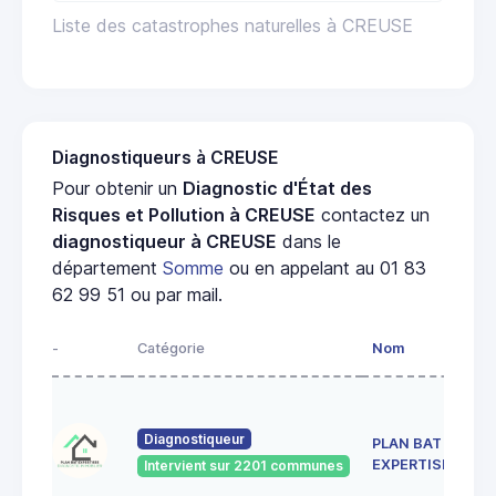
Liste des catastrophes naturelles à CREUSE
Diagnostiqueurs à CREUSE
Pour obtenir un
Diagnostic d'État des
Risques et Pollution à CREUSE
contactez un
diagnostiqueur à CREUSE
dans le
département
Somme
ou en appelant au 01 83
62 99 51 ou par mail.
-
Catégorie
Nom
A
5 
A
Diagnostiqueur
PLAN BAT
O
8
EXPERTISES
Intervient sur 2201 communes
H