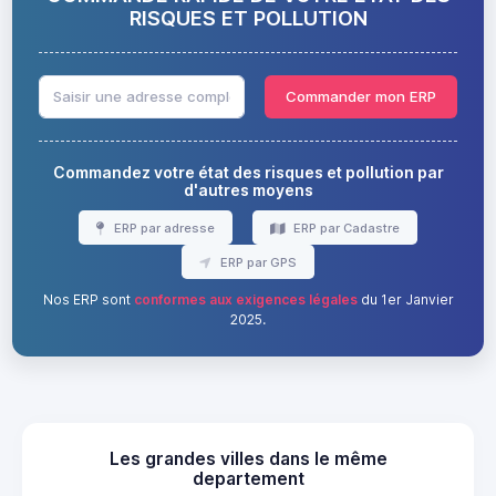
RISQUES ET POLLUTION
Commander mon ERP
Commandez votre état des risques et pollution par
d'autres moyens
ERP par adresse
ERP par Cadastre
ERP par GPS
Nos ERP sont
conformes aux exigences légales
du 1er Janvier
2025.
Les grandes villes dans le même
departement