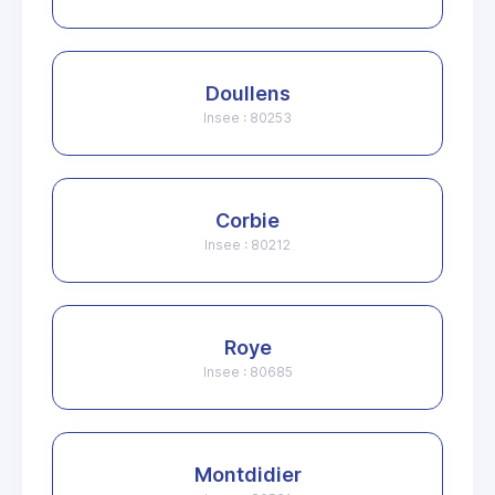
Doullens
Insee : 80253
Corbie
Insee : 80212
Roye
Insee : 80685
Montdidier