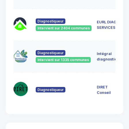
B
5 
Diagnostiqueur
EURL DIAG
8
SERVICES
Intervient sur 2404 communes
To
11
Diagnostiqueur
Intégral
V
80
diagnostics
Intervient sur 1335 communes
80
11
Ch
DIRET
Diagnostiqueur
8
Conseil
E
M