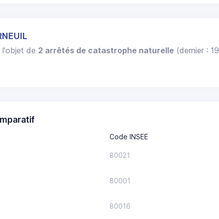
RNEUIL
 l'objet de
2 arrêtés de catastrophe naturelle
(dernier : 1
mparatif
Code INSEE
80021
80001
80016