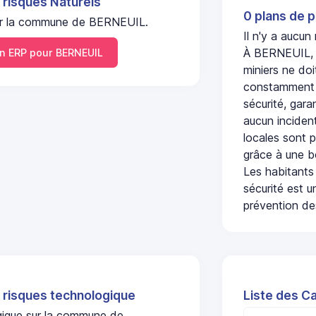
 risques Naturels
0 plans de p
 sur la commune de BERNEUIL.
Il n'y a aucu
À BERNEUIL, l
 ERP pour BERNEUIL
miniers ne doi
constamment s
sécurité, gara
aucun incident
locales sont p
grâce à une b
Les habitants
sécurité est u
prévention des
 risques technologique
Liste des C
ogique sur la commune de