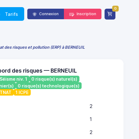
0
Tarifs
Connexion
Inscription
at des risques et pollution (ERP) à BERNEUIL
bord des risques — BERNEUIL
Séisme niv. 1
0 risque(s) naturel(s)
nier(s)
0 risque(s) technologique(s)
ATNAT
1 ICPE
2
1
2