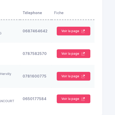
Télephone
Fiche
0687464642
Voir la page
G
0787582570
Voir la page
Hervilly
0781600775
Voir la page
0650177584
Voir la page
ANCOURT