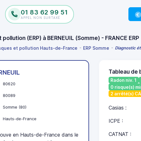
01 83 62 99 51
APPEL NON SURTAXÉ
et pollution (ERP) à BERNEUIL (Somme) - FRANCE ERP
isques et pollution Hauts-de-France
ERP Somme
Diagnostic ét
Tableau de 
RNEUIL
Radon niv. 1
80620
0 risque(s) mi
2 arrêté(s) C
80089
Somme (80)
Casias :
Hauts-de-France
ICPE :
CATNAT :
uve en Hauts-de-France dans le