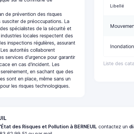
Libellé
n de prévention des risques
 susciter de préoccupations. La
Mouvement
 des spécialistes de la sécurité et
 industries locales respectent des
es inspections régulières, assurant
Inondation
 Les autorités collaborent
s services d'urgence pour garantir
Liste des cat
icace en cas d'incident. Les
 sereinement, en sachant que des
ées sont en place, même sans un
pour les risques technologiques.
UIL
'État des Risques et Pollution à BERNEUIL
contactez un
d
83 62 99 51 ou par mail.