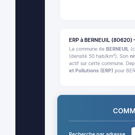
ERP à BERNEUIL (80620)
La commune de
BERNEUIL
(c
(densité 50 hab/km²). Son
ni
actif sur cette commune. Dep
et Pollutions (ERP)
pour BERN
COMMA
Recherche par adresse