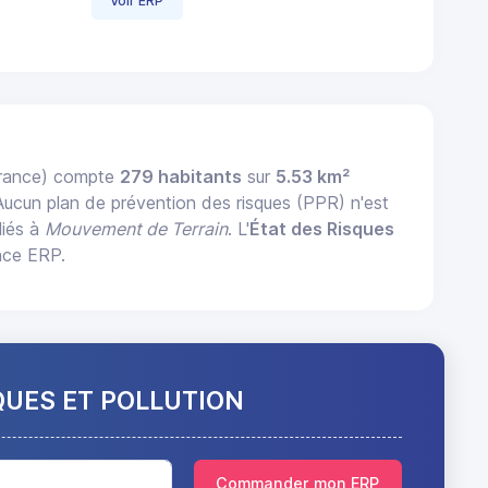
Voir ERP
rance) compte
279 habitants
sur
5.53 km²
 Aucun plan de prévention des risques (PPR) n'est
liés à
Mouvement de Terrain
. L'
État des Risques
nce ERP.
QUES ET POLLUTION
Commander mon ERP