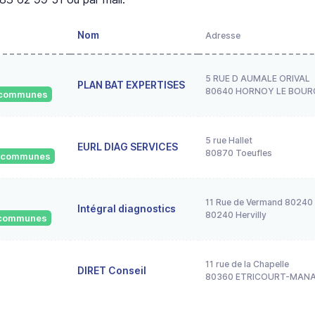
Nom
Adresse
5 RUE D AUMALE ORIVAL
PLAN BAT EXPERTISES
80640 HORNOY LE BOUR
1 communes
5 rue Hallet
EURL DIAG SERVICES
80870 Toeufles
4 communes
11 Rue de Vermand 80240 
Intégral diagnostics
80240 Hervilly
5 communes
11 rue de la Chapelle
DIRET Conseil
80360 ETRICOURT-MAN