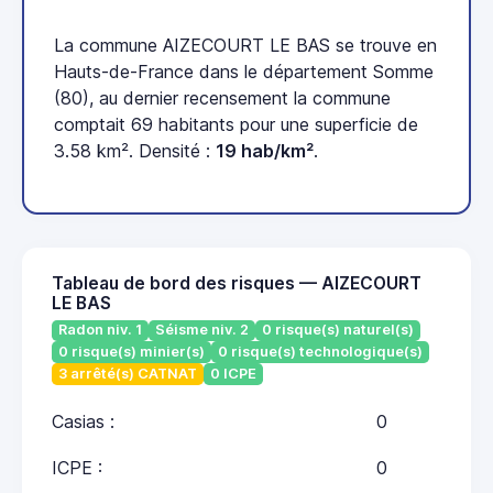
La commune AIZECOURT LE BAS se trouve en
Hauts-de-France dans le département Somme
(80), au dernier recensement la commune
comptait 69 habitants pour une superficie de
3.58 km². Densité :
19 hab/km²
.
Tableau de bord des risques — AIZECOURT
LE BAS
Radon niv. 1
Séisme niv. 2
0 risque(s) naturel(s)
0 risque(s) minier(s)
0 risque(s) technologique(s)
3 arrêté(s) CATNAT
0 ICPE
Casias :
0
ICPE :
0