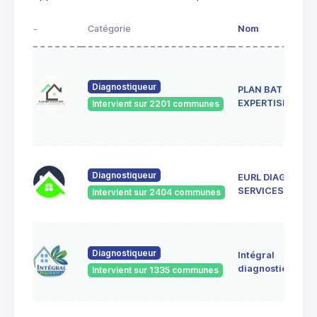
-
Catégorie
Nom
A
5 
A
Diagnostiqueur
PLAN BAT
O
8
EXPERTISES
Intervient sur 2201 communes
H
B
5 
Diagnostiqueur
EURL DIAG
8
SERVICES
Intervient sur 2404 communes
To
11
Diagnostiqueur
Intégral
V
80
diagnostics
Intervient sur 1335 communes
80