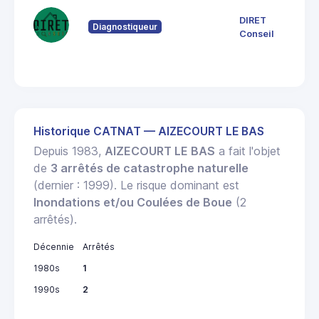
11
Ch
DIRET
Diagnostiqueur
8
Conseil
E
M
Historique CATNAT — AIZECOURT LE BAS
Depuis 1983,
AIZECOURT LE BAS
a fait l'objet
de
3 arrêtés de catastrophe naturelle
(dernier : 1999). Le risque dominant est
Inondations et/ou Coulées de Boue
(2
arrêtés).
Décennie
Arrêtés
1980s
1
1990s
2