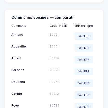
Communes voisines — comparatif
Commune
Code INSEE
ERP en ligne
Amiens
80021
Voir ERP
Abbeville
80001
Voir ERP
Albert
80016
Voir ERP
Péronne
80620
Voir ERP
Doullens
80253
Voir ERP
Corbie
80212
Voir ERP
Roye
80685
Voir ERP