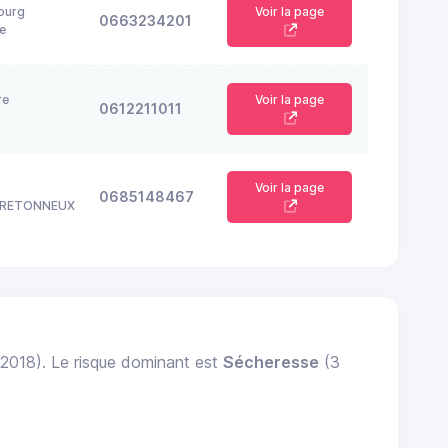
ourg
Voir la page
0663234201
e
re
Voir la page
0612211011
Voir la page
0685148467
 BRETONNEUX
 2018). Le risque dominant est
Sécheresse
(3