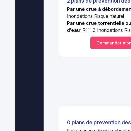
2 plans de prevention des
Par une crue à débordement
Inondations Risque naturel
Par une crue torrentielle o
d'eau
: R111.3 Inondations Ris
Commander mon 
0 plans de prevention des
Il n'y a aucun risque technol