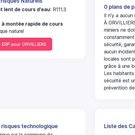
 risques Naturels
0 plans de p
 lent de cours d'eau
: R111.3
Il n'y a aucu
À ORVILLIERS,
u à montée rapide de cours
miniers ne doi
que naturel
constamment s
sécurité, gara
ERP pour ORVILLIERS
aucun incident
locales sont p
grâce à une b
Les habitants
sécurité est u
prévention des
 risques technologique
Liste des C
ogique sur la commune de