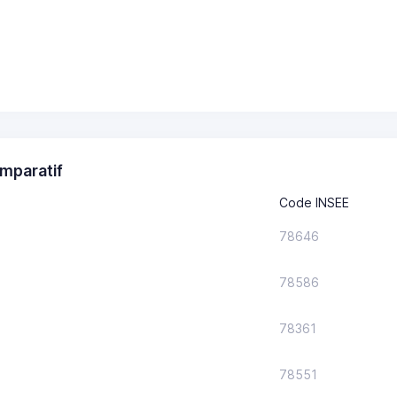
mparatif
Code INSEE
78646
78586
78361
78551