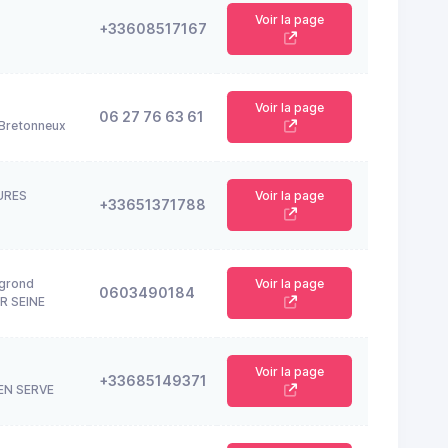
Voir la page
+33608517167
Voir la page
06 27 76 63 61
Bretonneux
URES
Voir la page
+33651371788
egrond
Voir la page
0603490184
R SEINE
Voir la page
+33685149371
EN SERVE