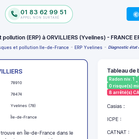
01 83 62 99 51
APPEL NON SURTAXÉ
et pollution (ERP) à ORVILLIERS (Yvelines) - FRANCE E
isques et pollution Ile-de-France
ERP Yvelines
Diagnostic état 
Tableau de 
ILLIERS
Radon niv. 1
78910
0 risque(s) mi
8 arrêté(s) 
78474
Yvelines (78)
Casias :
Île-de-France
ICPE :
CATNAT :
rouve en Île-de-France dans le