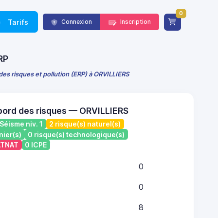
0
Tarifs
Connexion
Inscription
RP
des risques et pollution (ERP) à ORVILLIERS
bord des risques — ORVILLIERS
Séisme niv. 1
2 risque(s) naturel(s)
nier(s)
0 risque(s) technologique(s)
CATNAT
0 ICPE
0
0
8