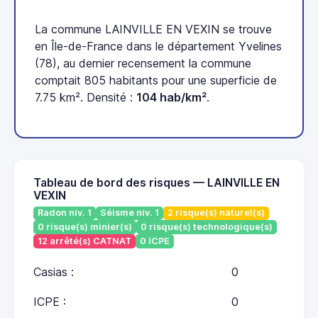
La commune LAINVILLE EN VEXIN se trouve
en Île-de-France dans le département Yvelines
(78), au dernier recensement la commune
comptait 805 habitants pour une superficie de
7.75 km². Densité :
104 hab/km²
.
Tableau de bord des risques — LAINVILLE EN
VEXIN
Radon niv. 1
Séisme niv. 1
2 risque(s) naturel(s)
0 risque(s) minier(s)
0 risque(s) technologique(s)
12 arrêté(s) CATNAT
0 ICPE
Casias :
0
ICPE :
0