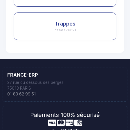
Trappes
Insee : 78621
FRANCE-ERP
27 rue du dessous des berges
75013 PARIS
01 83 62 99 51
Paiements 100% sécurisé