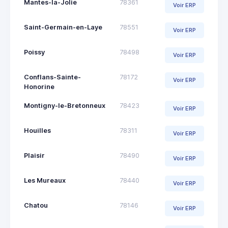
Mantes-la-Jolie
78361
Voir ERP
Saint-Germain-en-Laye
78551
Voir ERP
Poissy
78498
Voir ERP
Conflans-Sainte-
78172
Voir ERP
Honorine
Montigny-le-Bretonneux
78423
Voir ERP
Houilles
78311
Voir ERP
Plaisir
78490
Voir ERP
Les Mureaux
78440
Voir ERP
Chatou
78146
Voir ERP