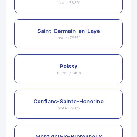
Insee : 78361
Saint-Germain-en-Laye
Insee : 78551
Poissy
Insee : 78498
Conflans-Sainte-Honorine
Insee : 78172
Montigny-le-Bretonneux