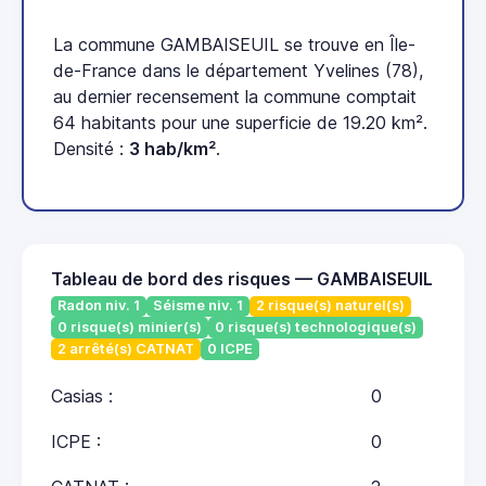
La commune GAMBAISEUIL se trouve en Île-
de-France dans le département Yvelines (78),
au dernier recensement la commune comptait
64 habitants pour une superficie de 19.20 km².
Densité :
3 hab/km²
.
Tableau de bord des risques — GAMBAISEUIL
Radon niv. 1
Séisme niv. 1
2 risque(s) naturel(s)
0 risque(s) minier(s)
0 risque(s) technologique(s)
2 arrêté(s) CATNAT
0 ICPE
Casias :
0
ICPE :
0