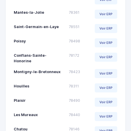
Mantes-la-Jolie
78361
Voir ERP
Saint-Germain-en-Laye
78551
Voir ERP
Poissy
78498
Voir ERP
Conflans-Sainte-
78172
Voir ERP
Honorine
Montigny-le-Bretonneux
78423
Voir ERP
Houilles
78311
Voir ERP
Plaisir
78490
Voir ERP
Les Mureaux
78440
Voir ERP
Chatou
78146
Voir ERP