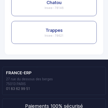
Chatou
Insee : 78146
Trappes
Insee : 78621
FRANCE-ERP
27 rue du dessous des berges
75013 PARIS
01 83 62 99 51
Paiements 100% sécurisé