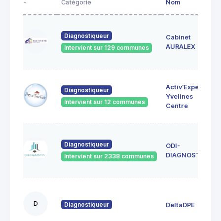
-
Catégorie
Nom
Diagnostiqueur
Cabinet
AURALEX
Intervient sur 129 communes
Activ'Expertise
Diagnostiqueur
Yvelines
Intervient sur 12 communes
Centre
Diagnostiqueur
ODI-
DIAGNOSTICS
Intervient sur 2338 communes
D
Diagnostiqueur
DeltaDPE