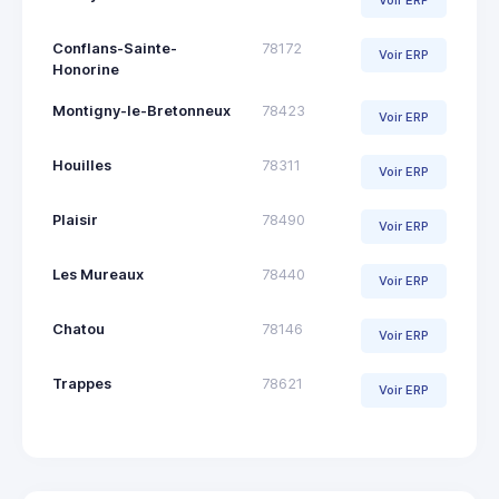
Voir ERP
Conflans-Sainte-
78172
Voir ERP
Honorine
Montigny-le-Bretonneux
78423
Voir ERP
Houilles
78311
Voir ERP
Plaisir
78490
Voir ERP
Les Mureaux
78440
Voir ERP
Chatou
78146
Voir ERP
Trappes
78621
Voir ERP