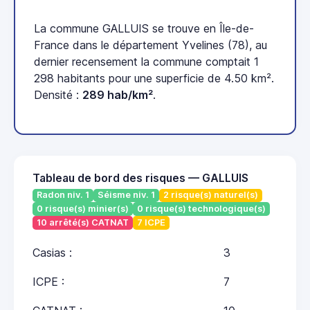
La commune GALLUIS se trouve en Île-de-
France dans le département Yvelines (78), au
dernier recensement la commune comptait 1
298 habitants pour une superficie de 4.50 km².
Densité :
289 hab/km²
.
Tableau de bord des risques — GALLUIS
Radon niv. 1
Séisme niv. 1
2 risque(s) naturel(s)
0 risque(s) minier(s)
0 risque(s) technologique(s)
10 arrêté(s) CATNAT
7 ICPE
Casias :
3
ICPE :
7