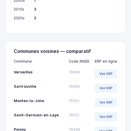
2000s
1
2010s
3
2020s
2
Communes voisines — comparatif
Commune
Code INSEE
ERP en ligne
Versailles
78646
Voir ERP
Sartrouville
78586
Voir ERP
Mantes-la-Jolie
78361
Voir ERP
Saint-Germain-en-Laye
78551
Voir ERP
Poissy
78498