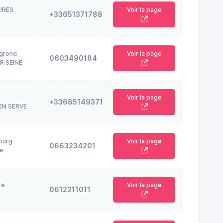
URES
Voir la page
+33651371788
egrond
Voir la page
0603490184
R SEINE
Voir la page
+33685149371
EN SERVE
ourg
Voir la page
0663234201
e
re
Voir la page
0612211011