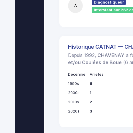
Diagnostiqueur
A
Intervient sur 262
Historique CATNAT — C
Depuis 1992,
CHAVENAY
a fa
et/ou Coulées de Boue
(6 ar
Décennie
Arrêtés
1990s
6
2000s
1
2010s
2
2020s
3