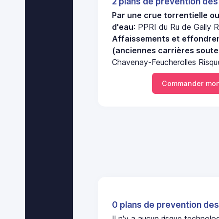
2 plans de prevention des
Par une crue torrentielle o
d'eau
: PPRI du Ru de Gally R
Affaissements et effondre
(anciennes carrières soute
Chavenay-Feucherolles Risque
Commander mon
0 plans de prevention des
Il n'y a aucun risque technol