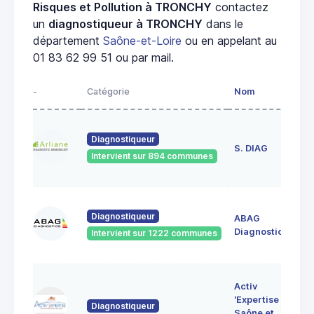
Risques et Pollution à TRONCHY
contactez
un
diagnostiqueur à TRONCHY
dans le
département
Saône-et-Loire
ou en appelant au
01 83 62 99 51 ou par mail.
-
Catégorie
Nom
Ad
23
Diagnostiqueur
de
S. DIAG
Intervient sur 894 communes
71
60
Diagnostiqueur
ABAG
des
71
Diagnostics
Intervient sur 1222 communes
Bo
7 
Activ
Bo
'Expertise
Diagnostiqueur
71
Saône et