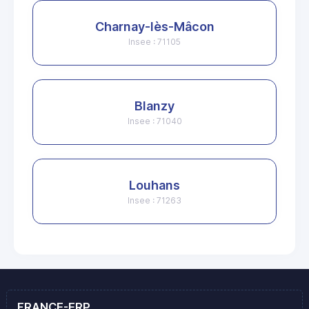
Charnay-lès-Mâcon
Insee : 71105
Blanzy
Insee : 71040
Louhans
Insee : 71263
FRANCE-ERP