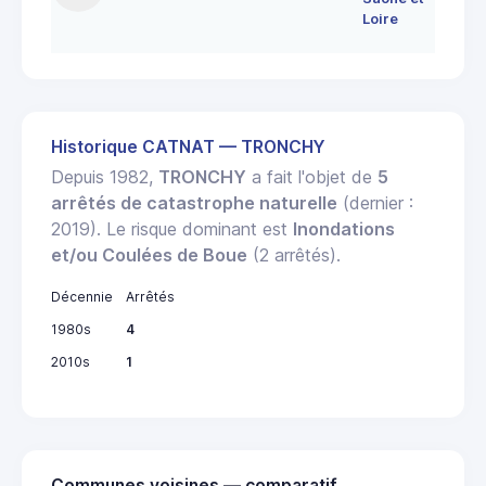
MO
Loire
LE
Historique CATNAT — TRONCHY
Depuis 1982,
TRONCHY
a fait l'objet de
5
arrêtés de catastrophe naturelle
(dernier :
2019). Le risque dominant est
Inondations
et/ou Coulées de Boue
(2 arrêtés).
Décennie
Arrêtés
1980s
4
2010s
1
Communes voisines — comparatif