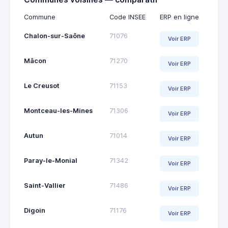
Commune
Code INSEE
ERP en ligne
Chalon-sur-Saône
71076
Voir ERP
Mâcon
71270
Voir ERP
Le Creusot
71153
Voir ERP
Montceau-les-Mines
71306
Voir ERP
Autun
71014
Voir ERP
Paray-le-Monial
71342
Voir ERP
Saint-Vallier
71486
Voir ERP
Digoin
71176
Voir ERP