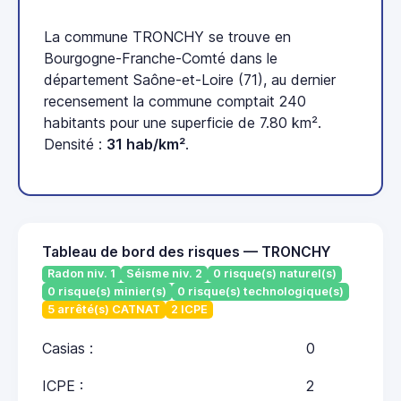
La commune TRONCHY se trouve en
Bourgogne-Franche-Comté dans le
département Saône-et-Loire (71), au dernier
recensement la commune comptait 240
habitants pour une superficie de 7.80 km².
Densité :
31 hab/km²
.
Tableau de bord des risques — TRONCHY
Radon niv. 1
Séisme niv. 2
0 risque(s) naturel(s)
0 risque(s) minier(s)
0 risque(s) technologique(s)
5 arrêté(s) CATNAT
2 ICPE
Casias :
0
ICPE :
2