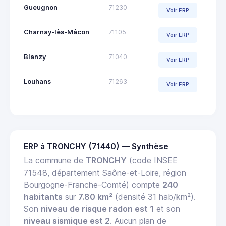
Gueugnon
71230
Voir ERP
Charnay-lès-Mâcon
71105
Voir ERP
Blanzy
71040
Voir ERP
Louhans
71263
Voir ERP
ERP à TRONCHY (71440) — Synthèse
La commune de
TRONCHY
(code INSEE
71548, département Saône-et-Loire, région
Bourgogne-Franche-Comté) compte
240
habitants
sur
7.80 km²
(densité 31 hab/km²).
Son
niveau de risque radon est 1
et son
niveau sismique est 2
. Aucun plan de