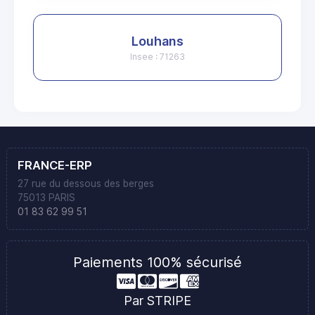
Louhans
Insee : 71263
FRANCE-ERP
27 rue du dessous des berges
75013 PARIS
01 83 62 99 51
Paiements 100% sécurisé
Par STRIPE