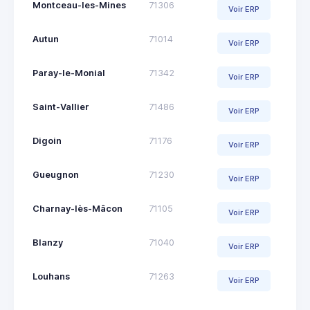
Montceau-les-Mines
71306
Voir ERP
Autun
71014
Voir ERP
Paray-le-Monial
71342
Voir ERP
Saint-Vallier
71486
Voir ERP
Digoin
71176
Voir ERP
Gueugnon
71230
Voir ERP
Charnay-lès-Mâcon
71105
Voir ERP
Blanzy
71040
Voir ERP
Louhans
71263
Voir ERP