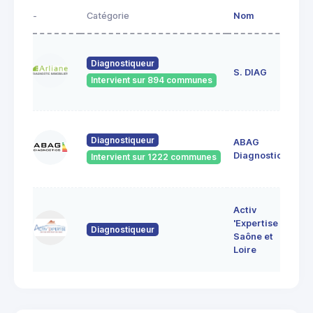
-
Catégorie
Nom
Ad
23
Diagnostiqueur
de
S. DIAG
Intervient sur 894 communes
71
60
Diagnostiqueur
ABAG
des
71
Diagnostics
Intervient sur 1222 communes
Bo
7 
Activ
Bo
'Expertise
Diagnostiqueur
71
Saône et
MO
Loire
LE