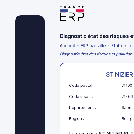
Diagnostic état des risques 
Accueil
ERP par ville
Etat des r
Diagnostic état des risques et polluti
ST NIZIE
Code postal :
71190
Code insee :
71466
Département :
Saône-
Region :
Bourg
La commune ST NIZIER SUR