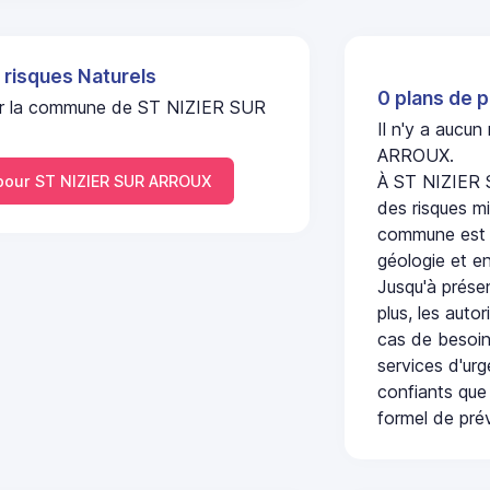
 risques Naturels
0 plans de p
l sur la commune de ST NIZIER SUR
Il n'y a aucu
ARROUX.
À ST NIZIER 
our ST NIZIER SUR ARROUX
des risques mi
commune est c
géologie et en
Jusqu'à présen
plus, les auto
cas de besoin
services d'ur
confiants que 
formel de prév