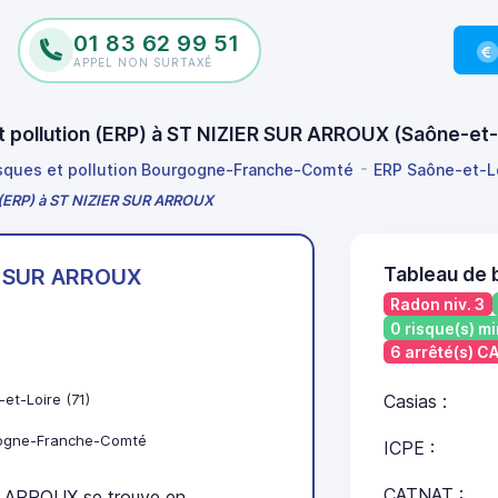
01 83 62 99 51
APPEL NON SURTAXÉ
et pollution (ERP) à ST NIZIER SUR ARROUX (Saône-et
isques et pollution Bourgogne-Franche-Comté
ERP Saône-et-L
on (ERP) à ST NIZIER SUR ARROUX
Tableau de 
R SUR ARROUX
Radon niv. 3
0 risque(s) mi
6 arrêté(s) 
et-Loire (71)
Casias :
ogne-Franche-Comté
ICPE :
CATNAT :
 ARROUX se trouve en