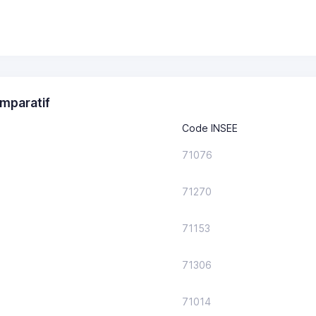
mparatif
Code INSEE
71076
71270
71153
71306
71014