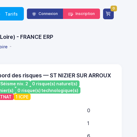
0
Tarifs
Connexion
Inscription
-Loire) - FRANCE ERP
oire
bord des risques — ST NIZIER SUR ARROUX
Séisme niv. 2
0 risque(s) naturel(s)
nier(s)
0 risque(s) technologique(s)
CATNAT
1 ICPE
0
1
6