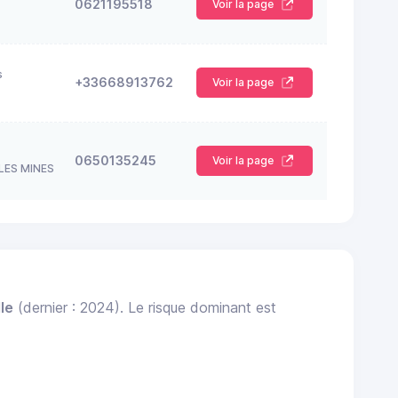
0621195518
Voir la page
s
+33668913762
Voir la page
0650135245
Voir la page
LES MINES
le
(dernier : 2024). Le risque dominant est