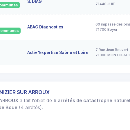
S. DIAG
71440 JUIF
 communes
60 impasse des pin
ABAG Diagnostics
71700 Boyer
2 communes
7 Rue Jean Bouveri
Activ 'Expertise Saône et Loire
71300 MONTCEAU 
 NIZIER SUR ARROUX
 ARROUX
a fait l'objet de
6 arrêtés de catastrophe naturel
 de Boue
(4 arrêtés).