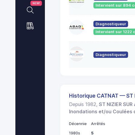
NEW!
Intervient sur 894
Diagnostiqueur
Intervient sur 122
Diagnostiqueur
Historique CATNAT — ST
Depuis 1982,
ST NIZIER SUR
Inondations et/ou Coulées
Décennie
Arrêtés
1980s
5