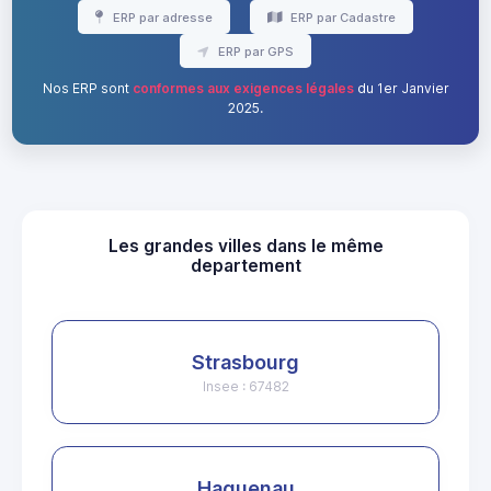
ERP par adresse
ERP par Cadastre
ERP par GPS
Nos ERP sont
conformes aux exigences légales
du 1er Janvier
2025.
Les grandes villes dans le même
departement
Strasbourg
Insee : 67482
Haguenau