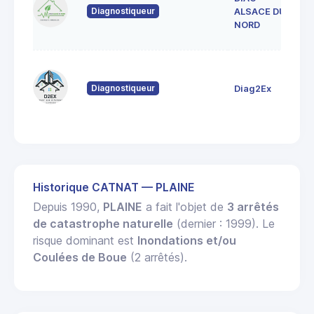
Diagnostiqueur
L
ALSACE DU
6
NORD
80
Fo
Diagnostiqueur
Diag2Ex
6
St
Historique CATNAT — PLAINE
Depuis 1990,
PLAINE
a fait l'objet de
3 arrêtés
de catastrophe naturelle
(dernier : 1999). Le
risque dominant est
Inondations et/ou
Coulées de Boue
(2 arrêtés).