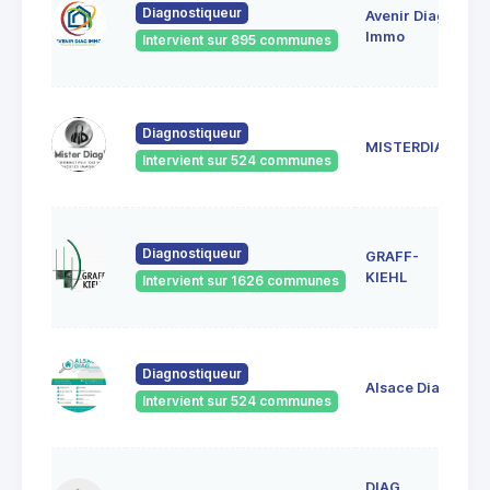
Diagnostiqueur
Avenir Diag
Ma
6
Immo
Intervient sur 895 communes
Ge
18
Diagnostiqueur
Sc
MISTERDIAG
6
Intervient sur 524 communes
G
1A
Diagnostiqueur
GRAFF-
6
S
KIEHL
Intervient sur 1626 communes
S
33
Diagnostiqueur
Ve
Alsace Diag
6
Intervient sur 524 communes
La
DIAG
1