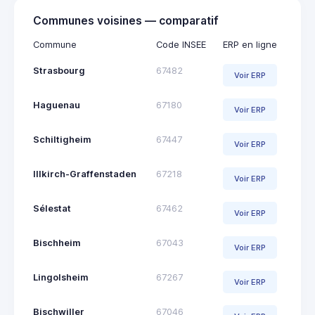
Communes voisines — comparatif
Commune
Code INSEE
ERP en ligne
Strasbourg
67482
Voir ERP
Haguenau
67180
Voir ERP
Schiltigheim
67447
Voir ERP
Illkirch-Graffenstaden
67218
Voir ERP
Sélestat
67462
Voir ERP
Bischheim
67043
Voir ERP
Lingolsheim
67267
Voir ERP
Bischwiller
67046