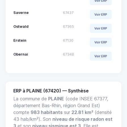
Voir ERP
Saverne
67437
Voir ERP
Ostwald
67365
Voir ERP
Erstein
67130
Voir ERP
Obernai
67348
Voir ERP
ERP à PLAINE (67420) — Synthèse
La commune de
PLAINE
(code INSEE 67377,
département Bas-Rhin, région Grand Est)
compte
983 habitants
sur
22.81 km²
(densité
43 hab/km²). Son
niveau de risque radon est
3
et son
niveau sismique est 3
. Elle est