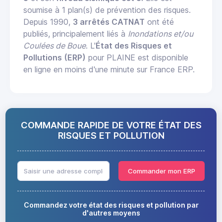
soumise à 1 plan(s) de prévention des risques.
Depuis 1990,
3 arrêtés CATNAT
ont été
publiés, principalement liés à
Inondations et/ou
Coulées de Boue
. L'
État des Risques et
Pollutions (ERP)
pour PLAINE est disponible
en ligne en moins d'une minute sur France ERP.
COMMANDE RAPIDE DE VOTRE ÉTAT DES
RISQUES ET POLLUTION
Commander mon ERP
Commandez votre état des risques et pollution par
d'autres moyens