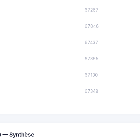
67267
67046
67437
67365
67130
67348
) — Synthèse