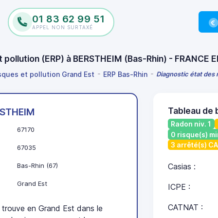
01 83 62 99 51
APPEL NON SURTAXÉ
et pollution (ERP) à BERSTHEIM (Bas-Rhin) - FRANCE 
isques et pollution Grand Est
ERP Bas-Rhin
Diagnostic état des 
Tableau de
STHEIM
Radon niv. 1
67170
0 risque(s) mi
3 arrêté(s) C
67035
Bas-Rhin (67)
Casias :
Grand Est
ICPE :
CATNAT :
rouve en Grand Est dans le