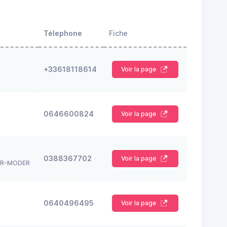
Télephone
Fiche
+33618118614
Voir la page
0646600824
Voir la page
0388367702
Voir la page
UR-MODER
0640496495
Voir la page