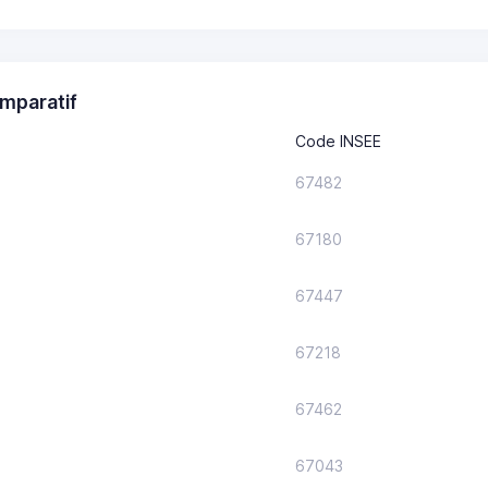
mparatif
Code INSEE
67482
67180
67447
67218
67462
67043