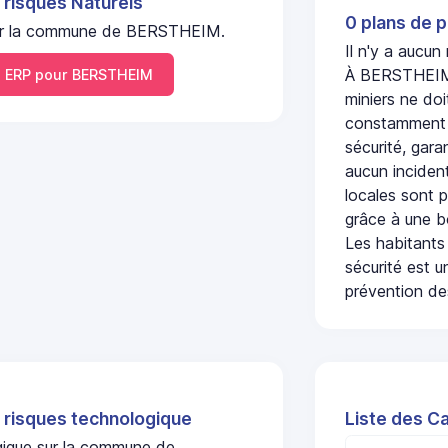
 risques Naturels
0 plans de p
l sur la commune de BERSTHEIM.
Il n'y a aucu
À BERSTHEIM, 
 ERP pour BERSTHEIM
miniers ne doi
constamment s
sécurité, gara
aucun incident
locales sont p
grâce à une b
Les habitants
sécurité est u
prévention des
 risques technologique
Liste des C
ogique sur la commune de