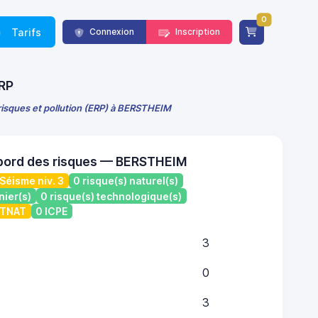
0
Tarifs
Connexion
Inscription
ERP
risques et pollution (ERP) à BERSTHEIM
 bord des risques — BERSTHEIM
Séisme niv. 3
0 risque(s) naturel(s)
nier(s)
0 risque(s) technologique(s)
ATNAT
0 ICPE
3
0
3