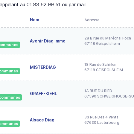
appelant au 01 83 62 99 51 ou par mail.
Nom
Adresse
28 B rue du Maréchal Foch
Avenir Diag Immo
67118 Geispolsheim
 communes
18 Rue de Schirlen
MISTERDIAG
67118 GEISPOLSHEIM
 communes
1A RUE DU RIED
GRAFF-KIEHL
67590 SCHWEIGHOUSE-S
6 communes
33 Rue Des 4 Vents
Alsace Diag
67630 Lauterbourg
 communes