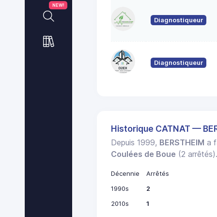
NEW!
Diagnostiqueur
Diagnostiqueur
Historique CATNAT — B
Depuis 1999,
BERSTHEIM
a f
Coulées de Boue
(2 arrêtés)
Décennie
Arrêtés
1990s
2
2010s
1