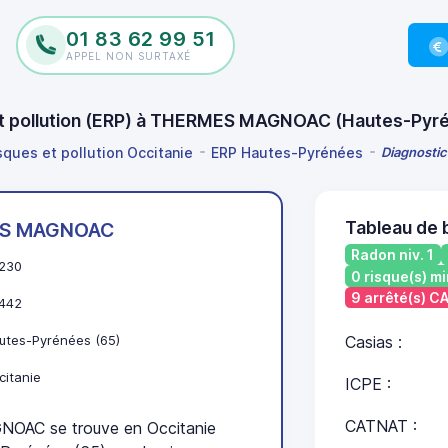
01 83 62 99 51
APPEL NON SURTAXÉ
 et pollution (ERP) à THERMES MAGNOAC (Hautes-Py
sques et pollution Occitanie
ERP Hautes-Pyrénées
Diagnostic
Tableau de
S MAGNOAC
Radon niv. 1
230
0 risque(s) mi
9 arrêté(s) 
442
utes-Pyrénées (65)
Casias :
citanie
ICPE :
CATNAT :
AC se trouve en Occitanie