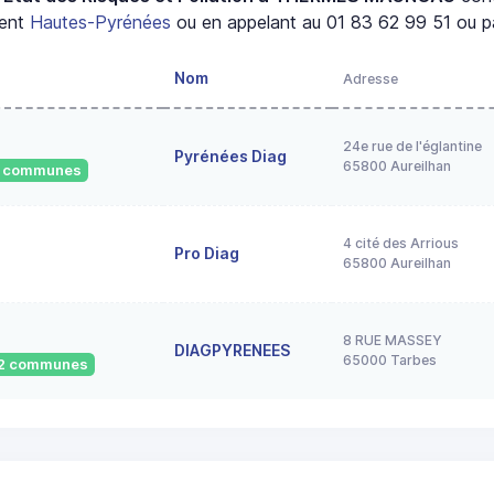
ment
Hautes-Pyrénées
ou en appelant au 01 83 62 99 51 ou pa
Nom
Adresse
24e rue de l'églantine
Pyrénées Diag
65800 Aureilhan
74 communes
4 cité des Arrious
Pro Diag
65800 Aureilhan
8 RUE MASSEY
DIAGPYRENEES
65000 Tarbes
022 communes