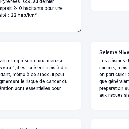
Pyrénées (65), au dernier
ptait 240 habitants pour une
ité :
22 hab/km²
.
Seisme Nive
naturel, représente une menace
Les séismes 
iveau 1
, il est présent mais à des
mineurs, mais
dant, même à ce stade, il peut
en particulier
augmentant le risque de cancer du
que généraleme
ération sont essentielles pour
préparation au
aux risques si