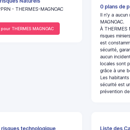
 risques Naturels
0 plans de p
 PPRN - THERMES-MAGNOAC
Il n'y a aucu
MAGNOAC.
À THERMES MA
 pour THERMES MAGNOAC
risques minier
est constamme
sécurité, gara
aucun incident
locales sont p
grâce à une b
Les habitants
sécurité est u
prévention des
 risques technologique
Liste des C