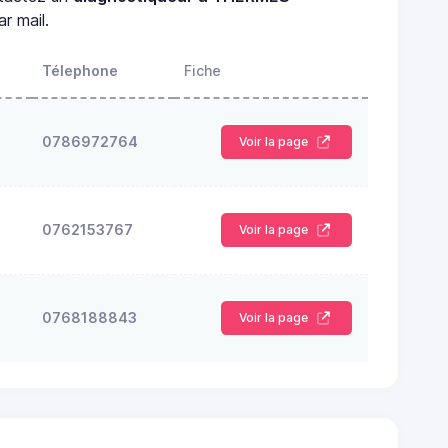
r mail.
Télephone
Fiche
0786972764
Voir la page
0762153767
Voir la page
0768188843
Voir la page