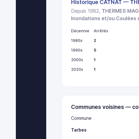
Historique CATNAT — 
Depuis 1982,
THERMES MA
Inondations et/ou Coulées
Décennie
Arrêtés
1980s
2
1990s
5
2000s
1
2020s
1
Communes voisines — co
Commune
Tarbes