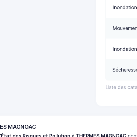
Inondation
Mouvement
Inondation
Sécheress
Liste des ca
RMES MAGNOAC
d'État des Risques et Pollution à THERMES MAGNOAC
con