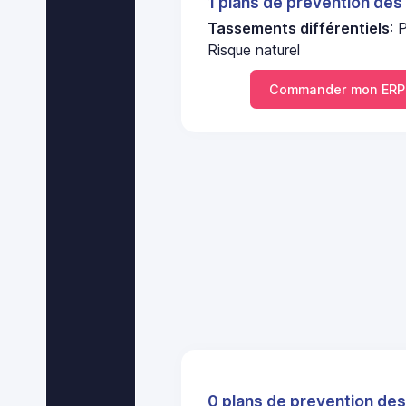
1 plans de prevention des
Tassements différentiels
:
Risque naturel
Commander mon ERP
0 plans de prevention des