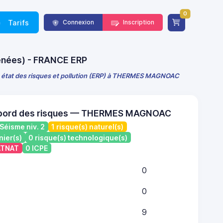
0
Tarifs
Connexion
Inscription
rénées) - FRANCE ERP
 état des risques et pollution (ERP) à THERMES MAGNOAC
 bord des risques — THERMES MAGNOAC
Séisme niv. 2
1 risque(s) naturel(s)
nier(s)
0 risque(s) technologique(s)
CATNAT
0 ICPE
0
0
9