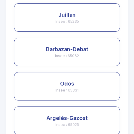
Juillan
Insee : 65235
Barbazan-Debat
Insee : 65062
Odos
Insee : 65331
Argelès-Gazost
Insee : 65025