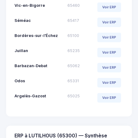
Vic-en-Bigorre
65460
Voir ERP
Séméac
65417
Voir ERP
Bordères-sur-l'Échez
65100
Voir ERP
Juillan
65235
Voir ERP
Barbazan-Debat
65062
Voir ERP
Odos
65331
Voir ERP
Argelès-Gazost
65025
Voir ERP
ERP à LUTILHOUS (65300) — Synthèse