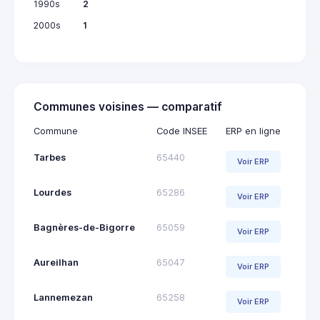
1990s
2
2000s
1
Communes voisines — comparatif
Commune
Code INSEE
ERP en ligne
Tarbes
65440
Voir ERP
Lourdes
65286
Voir ERP
Bagnères-de-Bigorre
65059
Voir ERP
Aureilhan
65047
Voir ERP
Lannemezan
65258
Voir ERP