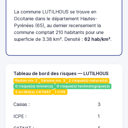
La commune LUTILHOUS se trouve en
Occitanie dans le département Hautes-
Pyrénées (65), au dernier recensement la
commune comptait 210 habitants pour une
superficie de 3.38 km². Densité :
62 hab/km²
.
Tableau de bord des risques — LUTILHOUS
Radon niv. 2
Séisme niv. 3
2 risque(s) naturel(s)
0 risque(s) minier(s)
0 risque(s) technologique(s)
5 arrêté(s) CATNAT
1 ICPE
Casias :
3
ICPE :
1