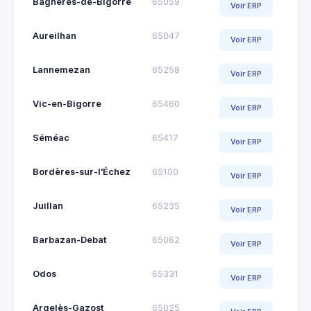
Bagnères-de-Bigorre
65059
Voir ERP
Aureilhan
65047
Voir ERP
Lannemezan
65258
Voir ERP
Vic-en-Bigorre
65460
Voir ERP
Séméac
65417
Voir ERP
Bordères-sur-l'Échez
65100
Voir ERP
Juillan
65235
Voir ERP
Barbazan-Debat
65062
Voir ERP
Odos
65331
Voir ERP
Argelès-Gazost
65025