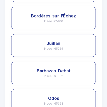
Bordères-sur-l'Échez
Insee : 65100
Juillan
Insee : 65235
Barbazan-Debat
Insee : 65062
Odos
Insee : 65331