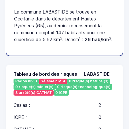
La commune LABASTIDE se trouve en
Occitanie dans le département Hautes-
Pyrénées (65), au dernier recensement la
commune comptait 147 habitants pour une
superficie de 5.62 km². Densité :
26 hab/km²
.
Tableau de bord des risques — LABASTIDE
Radon niv. 1
Séisme niv. 4
0 risque(s) naturel(s)
0 risque(s) minier(s)
0 risque(s) technologique(s)
8 arrêté(s) CATNAT
0 ICPE
Casias :
2
ICPE :
0