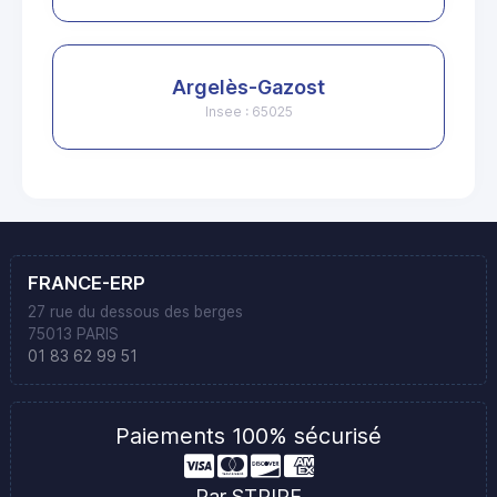
Argelès-Gazost
Insee : 65025
FRANCE-ERP
27 rue du dessous des berges
75013 PARIS
01 83 62 99 51
Paiements 100% sécurisé
Par STRIPE