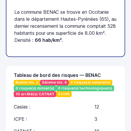
La commune BENAC se trouve en Occitanie
dans le département Hautes-Pyrénées (65), au
dernier recensement la commune comptait 528
habitants pour une superficie de 8.00 km².
Densité :
66 hab/km²
.
Tableau de bord des risques — BENAC
Radon niv. 2
Séisme niv. 4
2 risque(s) naturel(s)
0 risque(s) minier(s)
0 risque(s) technologique(s)
10 arrêté(s) CATNAT
3 ICPE
Casias :
12
ICPE :
3