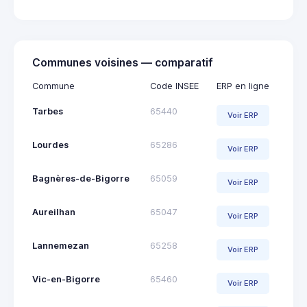
Communes voisines — comparatif
Commune
Code INSEE
ERP en ligne
Tarbes
65440
Voir ERP
Lourdes
65286
Voir ERP
Bagnères-de-Bigorre
65059
Voir ERP
Aureilhan
65047
Voir ERP
Lannemezan
65258
Voir ERP
Vic-en-Bigorre
65460
Voir ERP