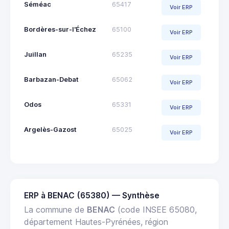
Séméac
65417
Voir ERP
Bordères-sur-l'Échez
65100
Voir ERP
Juillan
65235
Voir ERP
Barbazan-Debat
65062
Voir ERP
Odos
65331
Voir ERP
Argelès-Gazost
65025
Voir ERP
ERP à BENAC (65380) — Synthèse
La commune de
BENAC
(code INSEE 65080,
département Hautes-Pyrénées, région