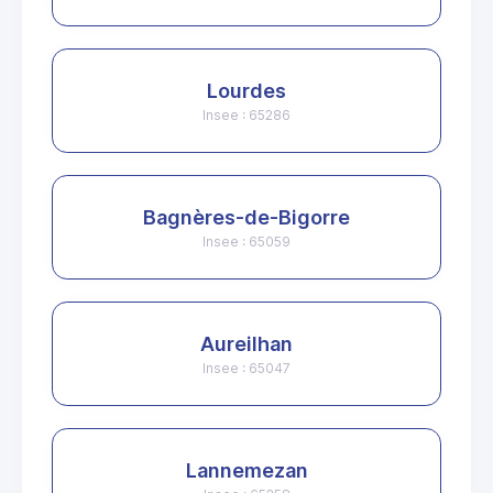
Lourdes
Insee : 65286
Bagnères-de-Bigorre
Insee : 65059
Aureilhan
Insee : 65047
Lannemezan