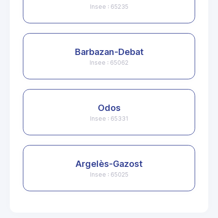
Insee : 65235
Barbazan-Debat
Insee : 65062
Odos
Insee : 65331
Argelès-Gazost
Insee : 65025