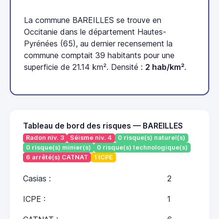
La commune BAREILLES se trouve en
Occitanie dans le département Hautes-
Pyrénées (65), au dernier recensement la
commune comptait 39 habitants pour une
superficie de 21.14 km². Densité :
2 hab/km²
.
Tableau de bord des risques — BAREILLES
Radon niv. 3
Séisme niv. 4
0 risque(s) naturel(s)
0 risque(s) minier(s)
0 risque(s) technologique(s)
6 arrêté(s) CATNAT
1 ICPE
Casias :
2
ICPE :
1