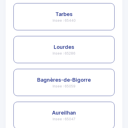
Tarbes
Insee : 65440
Lourdes
Insee : 65286
Bagnères-de-Bigorre
Insee : 65059
Aureilhan
Insee : 65047