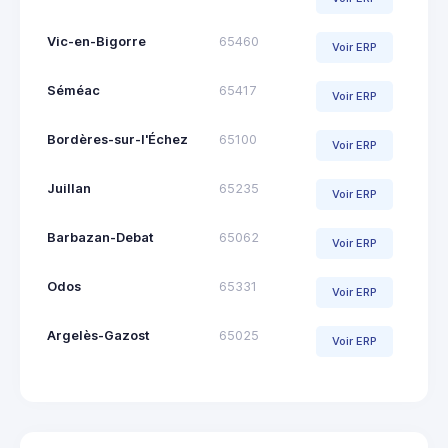
Vic-en-Bigorre
65460
Voir ERP
Séméac
65417
Voir ERP
Bordères-sur-l'Échez
65100
Voir ERP
Juillan
65235
Voir ERP
Barbazan-Debat
65062
Voir ERP
Odos
65331
Voir ERP
Argelès-Gazost
65025
Voir ERP