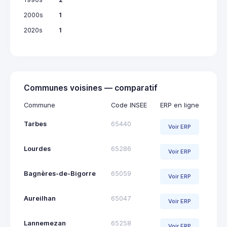
2000s
1
2020s
1
Communes voisines — comparatif
Commune
Code INSEE
ERP en ligne
Tarbes
65440
Voir ERP
Lourdes
65286
Voir ERP
Bagnères-de-Bigorre
65059
Voir ERP
Aureilhan
65047
Voir ERP
Lannemezan
65258
Voir ERP