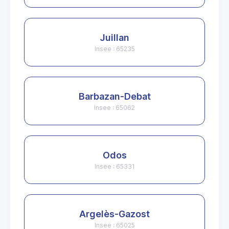
Juillan
Insee : 65235
Barbazan-Debat
Insee : 65062
Odos
Insee : 65331
Argelès-Gazost
Insee : 65025