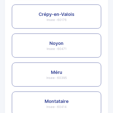
Crépy-en-Valois
Insee : 60176
Noyon
Insee : 60471
Méru
Insee : 60395
Montataire
Insee : 60414