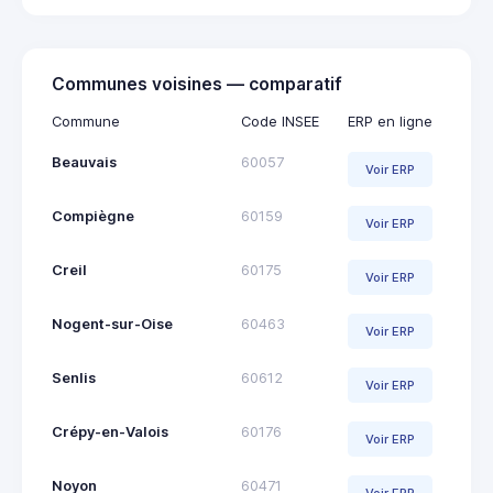
Communes voisines — comparatif
Commune
Code INSEE
ERP en ligne
Beauvais
60057
Voir ERP
Compiègne
60159
Voir ERP
Creil
60175
Voir ERP
Nogent-sur-Oise
60463
Voir ERP
Senlis
60612
Voir ERP
Crépy-en-Valois
60176
Voir ERP
Noyon
60471
Voir ERP