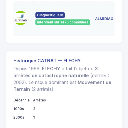
12 R
LA C
Diagnostiqueur
ALMIDIAG
BLA
Intervient sur 1475 communes
6034
PON
Historique CATNAT — FLECHY
Depuis 1999,
FLECHY
a fait l'objet de
3
arrêtés de catastrophe naturelle
(dernier :
2002). Le risque dominant est
Mouvement de
Terrain
(2 arrêtés).
Décennie
Arrêtés
1990s
2
2000s
1