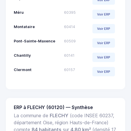
Méru
60395
Voir ERP
Montataire
60414
Voir ERP
Pont-Sainte-Maxence
60509
Voir ERP
Chantilly
60141
Voir ERP
Clermont
60157
Voir ERP
ERP à FLECHY (60120) — Synthèse
La commune de
FLECHY
(code INSEE 60237,
département Oise, région Hauts-de-France)
compte
84 habitants
sur
4.80 km²
(densité 17