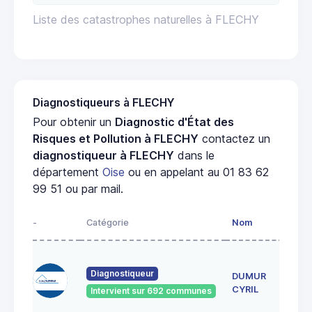
Liste des catastrophes naturelles à FLECHY
Diagnostiqueurs à FLECHY
Pour obtenir un
Diagnostic d'État des
Risques et Pollution à FLECHY
contactez un
diagnostiqueur à FLECHY
dans le
département
Oise
ou en appelant au 01 83 62
99 51 ou par mail.
-
Catégorie
Nom
Adre
16 R
ROL
Diagnostiqueur
DUMUR
MARI
CYRIL
Intervient sur 692 communes
6012
CHEP