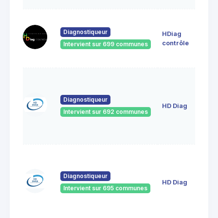
63 BI
RUE
Diagnostiqueur
HDiag
D'AM
contrôle
Intervient sur 699 communes
6012
BRET
8 ter
impa
des
Diagnostiqueur
HD Diag
oisea
Intervient sur 692 communes
6060
Fitz-
Jame
8 ter
impa
des
Diagnostiqueur
HD Diag
oisea
Intervient sur 695 communes
6060
Fitz-
Jame