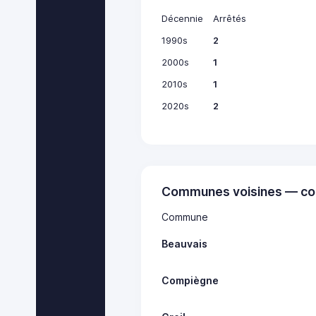
Décennie
Arrêtés
1990s
2
2000s
1
2010s
1
2020s
2
Communes voisines — co
Commune
Beauvais
Compiègne