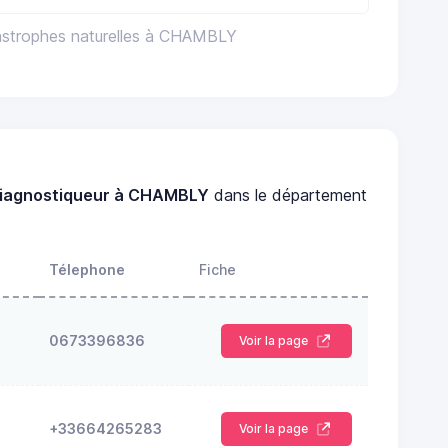
astrophes naturelles à CHAMBLY
iagnostiqueur à CHAMBLY
dans le département
Télephone
Fiche
0673396836
Voir la page
+33664265283
Voir la page