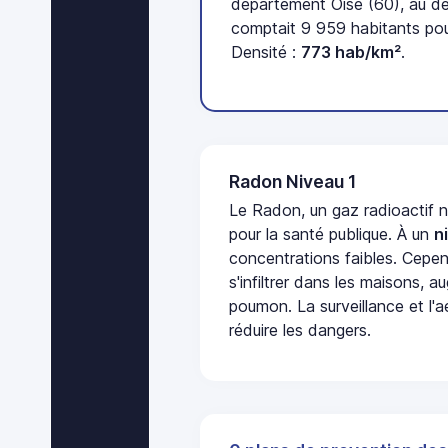
département Oise (60), au d
comptait 9 959 habitants pou
Densité :
773 hab/km²
.
Radon Niveau 1
Le Radon, un gaz radioactif 
pour la santé publique. À un
n
concentrations faibles. Cepen
s'infiltrer dans les maisons, 
poumon. La surveillance et l'a
réduire les dangers.