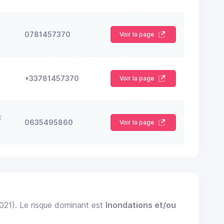
0781457370
Voir la page
+33781457370
Voir la page
E
0635495860
Voir la page
2021). Le risque dominant est
Inondations et/ou