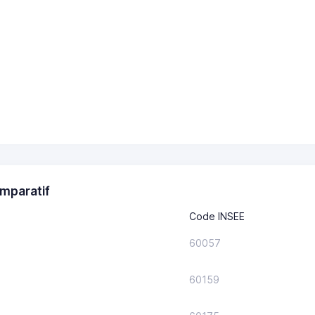
mparatif
Code INSEE
60057
60159