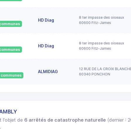
8 ter impasse des oiseaux
HD Diag
60600 Fitz-James
2 communes
8 ter impasse des oiseaux
HD Diag
60600 Fitz-James
5 communes
12 RUE DE LA CROIX BLANCH
ALMIDIAG
60340 PONCHON
75 communes
HAMBLY
t l'objet de
6 arrêtés de catastrophe naturelle
(dernier : 
.