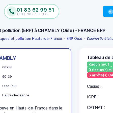
01 83 62 99 51
APPEL NON SURTAXÉ
et pollution (ERP) à CHAMBLY (Oise) - FRANCE ERP
isques et pollution Hauts-de-France
ERP Oise
Diagnostic état 
Tableau de
AMBLY
Radon niv. 1
60230
0 risque(s) mi
6 arrêté(s) 
60139
Oise (60)
Casias :
Hauts-de-France
ICPE :
CATNAT :
uve en Hauts-de-France dans le