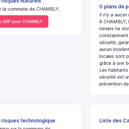
 risques Naturels
0 plans de p
l sur la commune de CHAMBLY.
Il n'y a aucu
À CHAMBLY, l'
 ERP pour CHAMBLY
miniers ne doi
constamment s
sécurité, gara
aucun incident
locales sont p
grâce à une b
Les habitants
sécurité est u
prévention des
 risques technologique
Liste des C
ogique sur la commune de