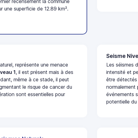
ernier recensement la commune
r une superficie de 12.89 km².
Seisme Nive
naturel, représente une menace
Les séismes d
iveau 1
, il est présent mais à des
intensité et p
dant, même à ce stade, il peut
être détectés
augmentant le risque de cancer du
normalement p
ération sont essentielles pour
événements se
potentielle du