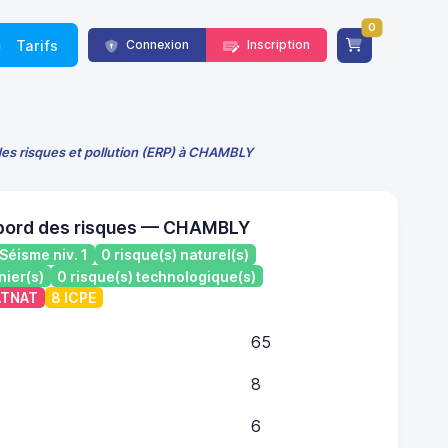
0
Tarifs
Connexion
Inscription
des risques et pollution (ERP) à CHAMBLY
 bord des risques — CHAMBLY
Séisme niv. 1
0 risque(s) naturel(s)
nier(s)
0 risque(s) technologique(s)
CATNAT
8 ICPE
65
8
6