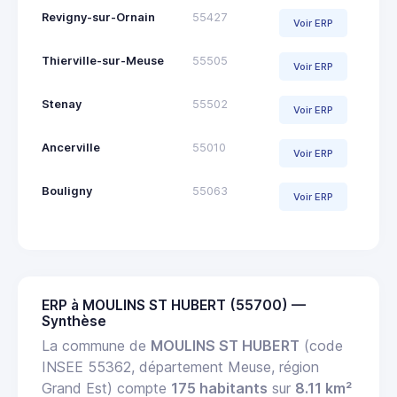
Revigny-sur-Ornain
55427
Voir ERP
Thierville-sur-Meuse
55505
Voir ERP
Stenay
55502
Voir ERP
Ancerville
55010
Voir ERP
Bouligny
55063
Voir ERP
ERP à MOULINS ST HUBERT (55700) —
Synthèse
La commune de
MOULINS ST HUBERT
(code
INSEE 55362, département Meuse, région
Grand Est) compte
175 habitants
sur
8.11 km²