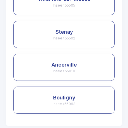
Insee : 55505
Stenay
Insee : 55502
Ancerville
Insee : 55010
Bouligny
Insee : 55063