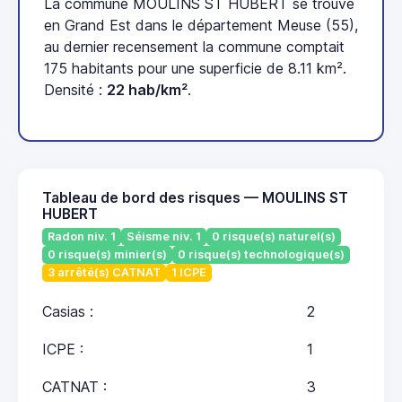
La commune MOULINS ST HUBERT se trouve
en Grand Est dans le département Meuse (55),
au dernier recensement la commune comptait
175 habitants pour une superficie de 8.11 km².
Densité :
22 hab/km²
.
Tableau de bord des risques — MOULINS ST
HUBERT
Radon niv. 1
Séisme niv. 1
0 risque(s) naturel(s)
0 risque(s) minier(s)
0 risque(s) technologique(s)
3 arrêté(s) CATNAT
1 ICPE
Casias :
2
ICPE :
1
CATNAT :
3