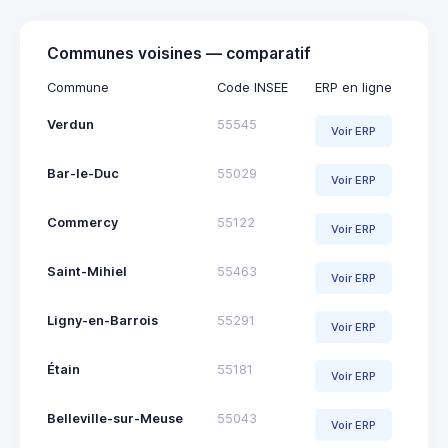
Communes voisines — comparatif
Commune
Code INSEE
ERP en ligne
Verdun
55545
Voir ERP
Bar-le-Duc
55029
Voir ERP
Commercy
55122
Voir ERP
Saint-Mihiel
55463
Voir ERP
Ligny-en-Barrois
55291
Voir ERP
Étain
55181
Voir ERP
Belleville-sur-Meuse
55043
Voir ERP