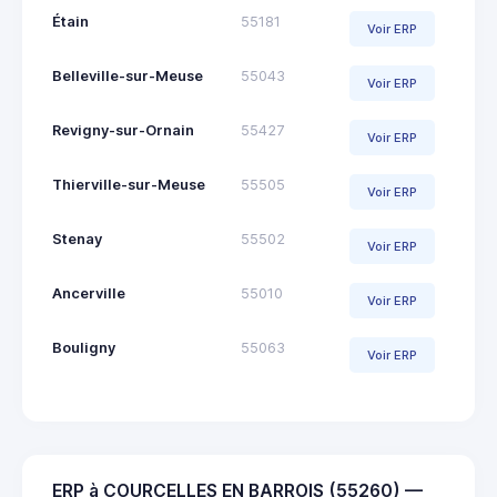
Étain
55181
Voir ERP
Belleville-sur-Meuse
55043
Voir ERP
Revigny-sur-Ornain
55427
Voir ERP
Thierville-sur-Meuse
55505
Voir ERP
Stenay
55502
Voir ERP
Ancerville
55010
Voir ERP
Bouligny
55063
Voir ERP
ERP à COURCELLES EN BARROIS (55260) —