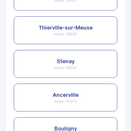
Insee : 55427
Thierville-sur-Meuse
Insee : 55505
Stenay
Insee : 55502
Ancerville
Insee : 55010
Bouligny