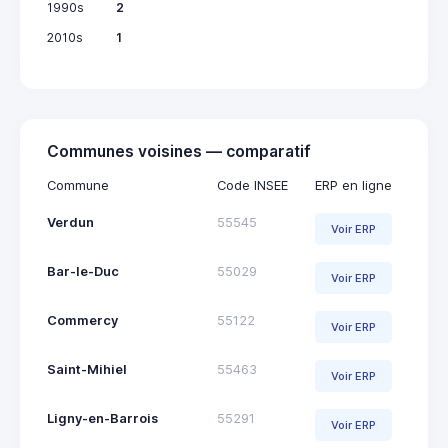
1990s
2
2010s
1
Communes voisines — comparatif
Commune
Code INSEE
ERP en ligne
Verdun
55545
Voir ERP
Bar-le-Duc
55029
Voir ERP
Commercy
55122
Voir ERP
Saint-Mihiel
55463
Voir ERP
Ligny-en-Barrois
55291
Voir ERP