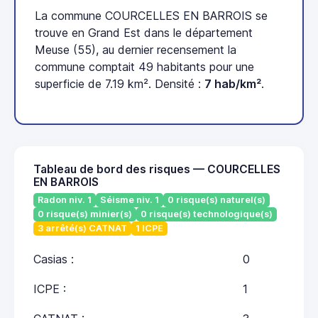
La commune COURCELLES EN BARROIS se
trouve en Grand Est dans le département
Meuse (55), au dernier recensement la
commune comptait 49 habitants pour une
superficie de 7.19 km². Densité :
7 hab/km²
.
Tableau de bord des risques — COURCELLES
EN BARROIS
Radon niv. 1
Séisme niv. 1
0 risque(s) naturel(s)
0 risque(s) minier(s)
0 risque(s) technologique(s)
3 arrêté(s) CATNAT
1 ICPE
Casias :
0
ICPE :
1