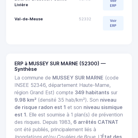
Voir
Livière
ERP
Val-de-Meuse
52332
Voir
ERP
ERP à MUSSEY SUR MARNE (52300) —
Synthèse
La commune de
MUSSEY SUR MARNE
(code
INSEE 52346, département Haute-Marne,
région Grand Est) compte
349 habitants
sur
9.98 km²
(densité 35 hab/km²). Son
niveau
de risque radon est 1
et son
niveau sismique
est 1
. Elle est soumise à 1 plan(s) de prévention
des risques. Depuis 1983,
6 arrêtés CATNAT
ont été publiés, principalement liés à
Inondations et/ou Coulées de Boue
. L'
État des