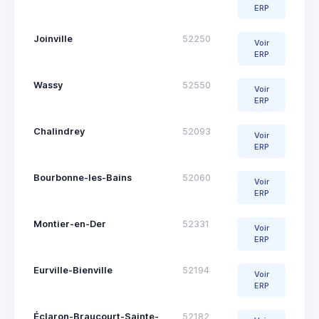
ERP
Joinville
52250
Voir
ERP
Wassy
52550
Voir
ERP
Chalindrey
52093
Voir
ERP
Bourbonne-les-Bains
52060
Voir
ERP
Montier-en-Der
52331
Voir
ERP
Eurville-Bienville
52194
Voir
ERP
Éclaron-Braucourt-Sainte-
52182