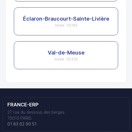
Éclaron-Braucourt-Sainte-Livière
Insee : 52182
Val-de-Meuse
Insee : 52332
FRANCE-ERP
27 rue du dessous des berges
75013 PARIS
01 83 62 99 51