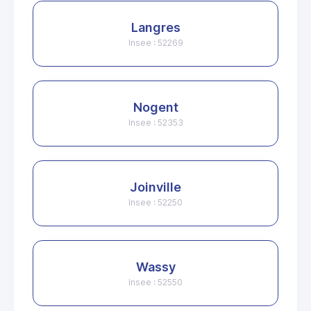
Langres
Insee : 52269
Nogent
Insee : 52353
Joinville
Insee : 52250
Wassy
Insee : 52550