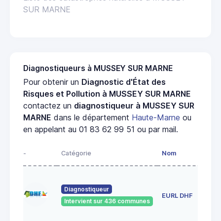
SUR MARNE
Diagnostiqueurs à MUSSEY SUR MARNE
Pour obtenir un
Diagnostic d'État des
Risques et Pollution à MUSSEY SUR MARNE
contactez un
diagnostiqueur à MUSSEY SUR
MARNE
dans le département
Haute-Marne
ou
en appelant au 01 83 62 99 51 ou par mail.
-
Catégorie
Nom
Adr
1 r
ros
Diagnostiqueur
EURL DHF
52
Intervient sur 436 communes
Bet
la-