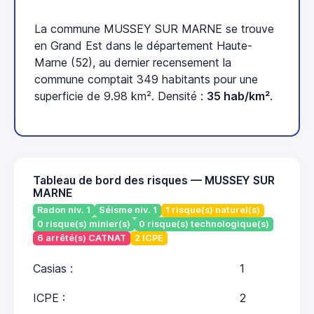
La commune MUSSEY SUR MARNE se trouve
en Grand Est dans le département Haute-
Marne (52), au dernier recensement la
commune comptait 349 habitants pour une
superficie de 9.98 km². Densité :
35 hab/km²
.
Tableau de bord des risques — MUSSEY SUR
MARNE
Radon niv. 1
Séisme niv. 1
1 risque(s) naturel(s)
0 risque(s) minier(s)
0 risque(s) technologique(s)
6 arrêté(s) CATNAT
2 ICPE
Casias :
1
ICPE :
2