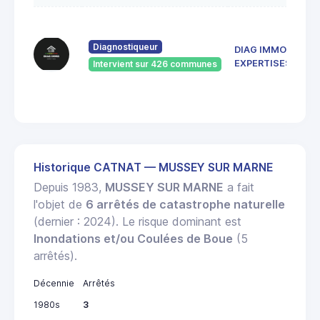
137
de 
Diagnostiqueur
DIAG IMMO
Rép
52
EXPERTISES
Intervient sur 426 communes
SAI
DIZ
Historique CATNAT — MUSSEY SUR MARNE
Depuis 1983,
MUSSEY SUR MARNE
a fait
l'objet de
6 arrêtés de catastrophe naturelle
(dernier : 2024). Le risque dominant est
Inondations et/ou Coulées de Boue
(5
arrêtés).
Décennie
Arrêtés
1980s
3