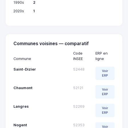
1990s
2
2020s
1
Communes voisines — comparatif
Code
ERP en
Commune
INSEE
ligne
Saint-Dizier
52448
Voir
ERP
Chaumont
52121
Voir
ERP
Langres
52269
Voir
ERP
Nogent
52353
Voir