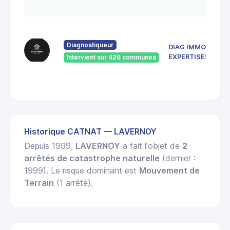
la-
137
de 
Diagnostiqueur
DIAG IMMO
Rép
52
EXPERTISES
Intervient sur 426 communes
SAI
DIZ
Historique CATNAT — LAVERNOY
Depuis 1999,
LAVERNOY
a fait l'objet de
2
arrêtés de catastrophe naturelle
(dernier :
1999). Le risque dominant est
Mouvement de
Terrain
(1 arrêté).