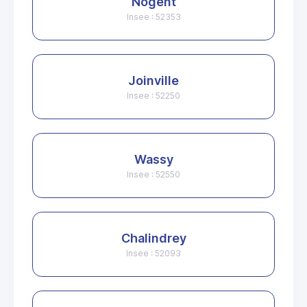
Nogent
Insee : 52353
Joinville
Insee : 52250
Wassy
Insee : 52550
Chalindrey
Insee : 52093