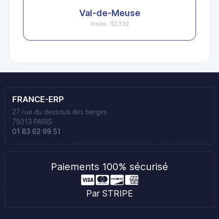
Val-de-Meuse
Insee : 52332
FRANCE-ERP
27 rue du dessous des berges
75013 PARIS
01 83 62 99 51
Paiements 100% sécurisé
Par STRIPE