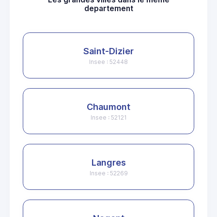
departement
Saint-Dizier
Insee : 52448
Chaumont
Insee : 52121
Langres
Insee : 52269