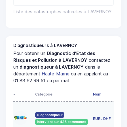
Liste des catastrophes naturelles à LAVERNOY
Diagnostiqueurs à LAVERNOY
Pour obtenir un
Diagnostic d'État des
Risques et Pollution à LAVERNOY
contactez
un
diagnostiqueur à LAVERNOY
dans le
département
Haute-Marne
ou en appelant au
01 83 62 99 51 ou par mail.
-
Catégorie
Nom
Adr
1 r
ros
Diagnostiqueur
EURL DHF
52
Intervient sur 436 communes
Bet