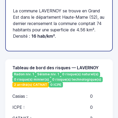
La commune LAVERNOY se trouve en Grand
Est dans le département Haute-Marne (52), au
dernier recensement la commune comptait 74
habitants pour une superficie de 4.56 km².
Densité :
16 hab/km²
.
Tableau de bord des risques — LAVERNOY
Radon niv. 1
Séisme niv. 1
0 risque(s) naturel(s)
0 risque(s) minier(s)
0 risque(s) technologique(s)
2 arrêté(s) CATNAT
0 ICPE
Casias :
0
ICPE :
0