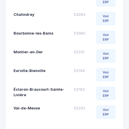
ERP
Chalindrey
52093
Voir
ERP
Bourbonne-les-Bains
52060
Voir
ERP
Montier-en-Der
52331
Voir
ERP
Eurville-Bienville
52194
Voir
ERP
Éclaron-Braucourt-Sainte-
52182
Voir
Livière
ERP
Val-de-Meuse
52332
Voir
ERP