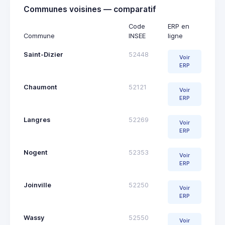
Communes voisines — comparatif
Code
ERP en
Commune
INSEE
ligne
Saint-Dizier
52448
Voir
ERP
Chaumont
52121
Voir
ERP
Langres
52269
Voir
ERP
Nogent
52353
Voir
ERP
Joinville
52250
Voir
ERP
Wassy
52550
Voir