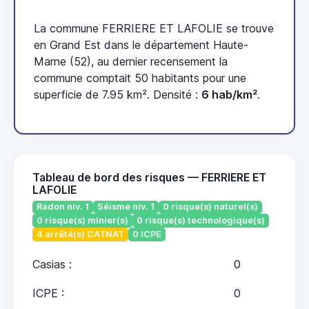
La commune FERRIERE ET LAFOLIE se trouve
en Grand Est dans le département Haute-
Marne (52), au dernier recensement la
commune comptait 50 habitants pour une
superficie de 7.95 km². Densité :
6 hab/km²
.
Tableau de bord des risques — FERRIERE ET
LAFOLIE
Radon niv. 1
Séisme niv. 1
0 risque(s) naturel(s)
0 risque(s) minier(s)
0 risque(s) technologique(s)
4 arrêté(s) CATNAT
0 ICPE
Casias :
0
ICPE :
0