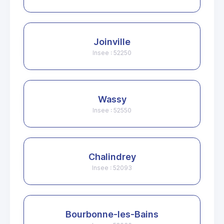
Joinville
Insee : 52250
Wassy
Insee : 52550
Chalindrey
Insee : 52093
Bourbonne-les-Bains