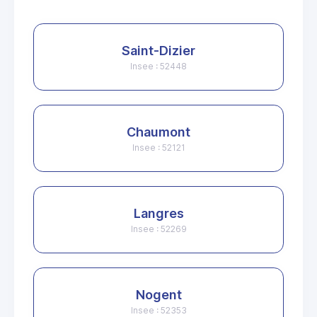
Saint-Dizier
Insee : 52448
Chaumont
Insee : 52121
Langres
Insee : 52269
Nogent
Insee : 52353