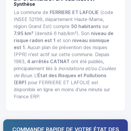
Synthèse
La commune de
FERRIERE ET LAFOLIE
(code
INSEE 52199, département Haute-Marne,
région Grand Est) compte
50 habitants
sur
7.95 km²
(densité 6 hab/km²). Son
niveau de
risque radon est 1
et son
niveau sismique
est 1
. Aucun plan de prévention des risques
(PPR) n'est actif sur cette commune. Depuis
1983,
4 arrêtés CATNAT
ont été publiés,
principalement liés à
Inondations et/ou Coulées
de Boue
. L'
État des Risques et Pollutions
(ERP)
pour FERRIERE ET LAFOLIE est
disponible en ligne en moins d'une minute sur
France ERP.
COMMANDE RAPIDE DE VOTRE ÉTAT DES