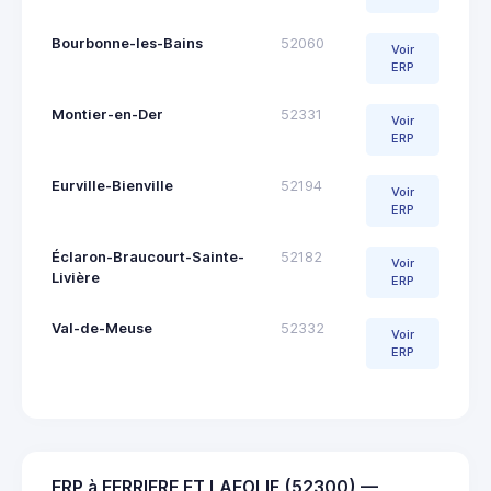
Bourbonne-les-Bains
52060
Voir
ERP
Montier-en-Der
52331
Voir
ERP
Eurville-Bienville
52194
Voir
ERP
Éclaron-Braucourt-Sainte-
52182
Voir
Livière
ERP
Val-de-Meuse
52332
Voir
ERP
ERP à FERRIERE ET LAFOLIE (52300) —