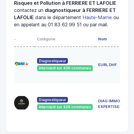
Risques et Pollution à FERRIERE ET LAFOLIE
contactez un
diagnostiqueur à FERRIERE ET
LAFOLIE
dans le département
Haute-Marne
ou
en appelant au 01 83 62 99 51 ou par mail.
-
Catégorie
Nom
Adr
1 r
ros
Diagnostiqueur
EURL DHF
52
Intervient sur 436 communes
Bet
la-
137
de 
Diagnostiqueur
DIAG IMMO
Rép
52
EXPERTISES
Intervient sur 426 communes
SAI
DIZ