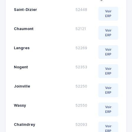
Saint-Dizier
52448
Voir
ERP
Chaumont
52121
Voir
ERP
Langres
52269
Voir
ERP
Nogent
52353
Voir
ERP
Joinville
52250
Voir
ERP
Wassy
52550
Voir
ERP
Chalindrey
52093
Voir
ERP