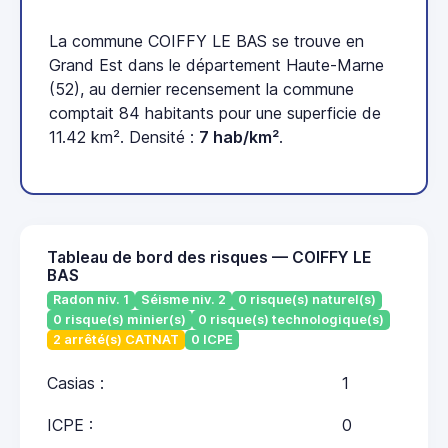
La commune COIFFY LE BAS se trouve en
Grand Est dans le département Haute-Marne
(52), au dernier recensement la commune
comptait 84 habitants pour une superficie de
11.42 km². Densité :
7 hab/km²
.
Tableau de bord des risques — COIFFY LE
BAS
Radon niv. 1
Séisme niv. 2
0 risque(s) naturel(s)
0 risque(s) minier(s)
0 risque(s) technologique(s)
2 arrêté(s) CATNAT
0 ICPE
Casias :
1
ICPE :
0