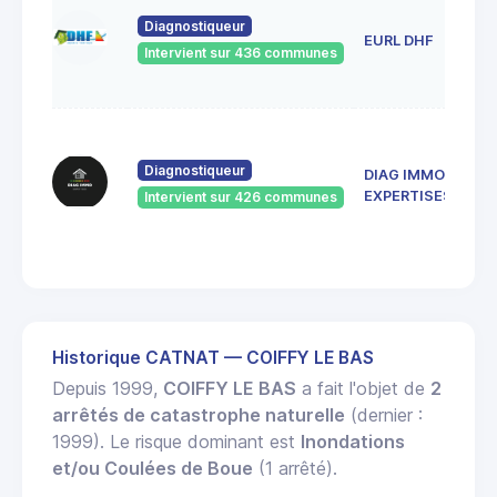
1 r
ros
Diagnostiqueur
EURL DHF
52
Intervient sur 436 communes
Bet
la-
137
de 
Diagnostiqueur
DIAG IMMO
Rép
52
EXPERTISES
Intervient sur 426 communes
SAI
DIZ
Historique CATNAT — COIFFY LE BAS
Depuis 1999,
COIFFY LE BAS
a fait l'objet de
2
arrêtés de catastrophe naturelle
(dernier :
1999). Le risque dominant est
Inondations
et/ou Coulées de Boue
(1 arrêté).