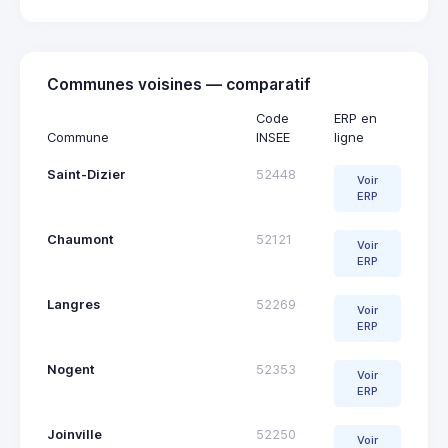
Communes voisines — comparatif
Code
ERP en
Commune
INSEE
ligne
Saint-Dizier
52448
Voir
ERP
Chaumont
52121
Voir
ERP
Langres
52269
Voir
ERP
Nogent
52353
Voir
ERP
Joinville
52250
Voir