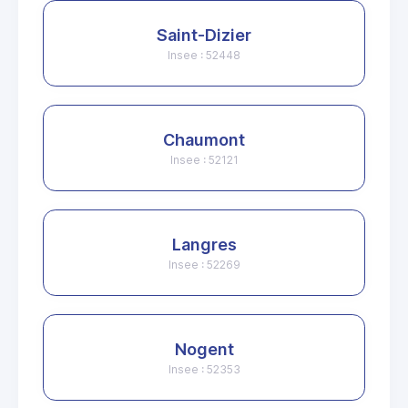
Saint-Dizier
Insee : 52448
Chaumont
Insee : 52121
Langres
Insee : 52269
Nogent
Insee : 52353