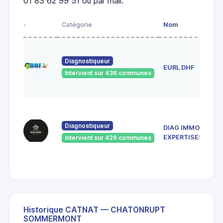
01 83 62 99 51 ou par mail.
-
Catégorie
Nom
Adr
1 r
ros
Diagnostiqueur
EURL DHF
52
Intervient sur 436 communes
Bet
la-
137
de 
Diagnostiqueur
DIAG IMMO
Rép
52
EXPERTISES
Intervient sur 426 communes
SAI
DIZ
Historique CATNAT — CHATONRUPT
SOMMERMONT