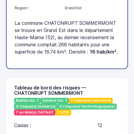
Region :
Grand Est
La commune CHATONRUPT SOMMERMONT
se trouve en Grand Est dans le département
Haute-Marne (52), au dernier recensement la
commune comptait 268 habitants pour une
superficie de 16.74 km². Densité :
16 hab/km²
.
Tableau de bord des risques —
CHATONRUPT SOMMERMONT
Radon niv. 1
Séisme niv. 1
1 risque(s) naturel(s)
0 risque(s) minier(s)
0 risque(s) technologique(s)
7 arrêté(s) CATNAT
2 ICPE
Casias :
12