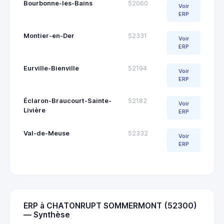
Bourbonne-les-Bains
52060
Voir
ERP
Montier-en-Der
52331
Voir
ERP
Eurville-Bienville
52194
Voir
ERP
Éclaron-Braucourt-Sainte-
52182
Voir
Livière
ERP
Val-de-Meuse
52332
Voir
ERP
ERP à CHATONRUPT SOMMERMONT (52300)
— Synthèse