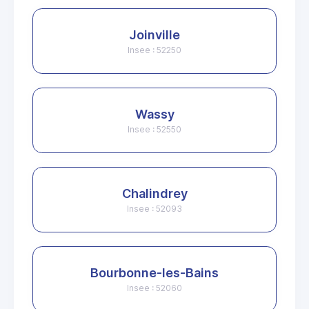
Joinville
Insee : 52250
Wassy
Insee : 52550
Chalindrey
Insee : 52093
Bourbonne-les-Bains
Insee : 52060