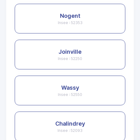
Nogent
Insee : 52353
Joinville
Insee : 52250
Wassy
Insee : 52550
Chalindrey
Insee : 52093