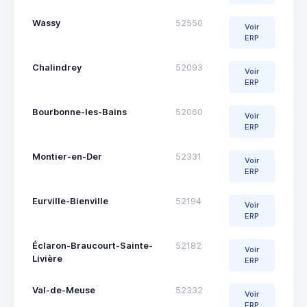
Wassy
52550
Voir
ERP
Chalindrey
52093
Voir
ERP
Bourbonne-les-Bains
52060
Voir
ERP
Montier-en-Der
52331
Voir
ERP
Eurville-Bienville
52194
Voir
ERP
Éclaron-Braucourt-Sainte-
52182
Voir
Livière
ERP
Val-de-Meuse
52332
Voir
ERP