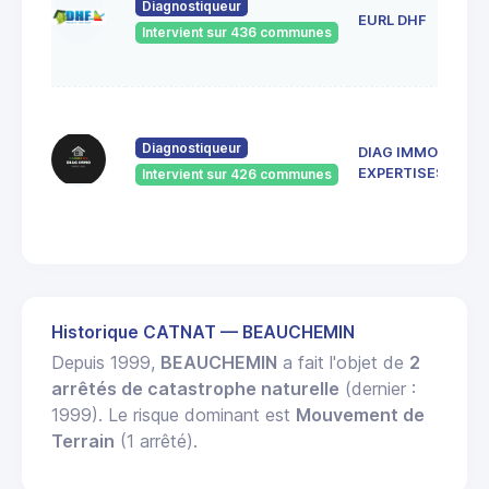
ros
Diagnostiqueur
EURL DHF
52
Intervient sur 436 communes
Bet
la-
137
de 
Diagnostiqueur
DIAG IMMO
Rép
52
EXPERTISES
Intervient sur 426 communes
SAI
DIZ
Historique CATNAT — BEAUCHEMIN
Depuis 1999,
BEAUCHEMIN
a fait l'objet de
2
arrêtés de catastrophe naturelle
(dernier :
1999). Le risque dominant est
Mouvement de
Terrain
(1 arrêté).