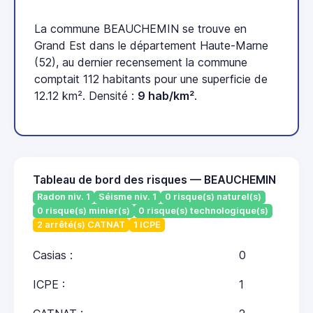
La commune BEAUCHEMIN se trouve en
Grand Est dans le département Haute-Marne
(52), au dernier recensement la commune
comptait 112 habitants pour une superficie de
12.12 km². Densité :
9 hab/km²
.
Tableau de bord des risques — BEAUCHEMIN
Radon niv. 1
Séisme niv. 1
0 risque(s) naturel(s)
0 risque(s) minier(s)
0 risque(s) technologique(s)
2 arrêté(s) CATNAT
1 ICPE
Casias :
0
ICPE :
1