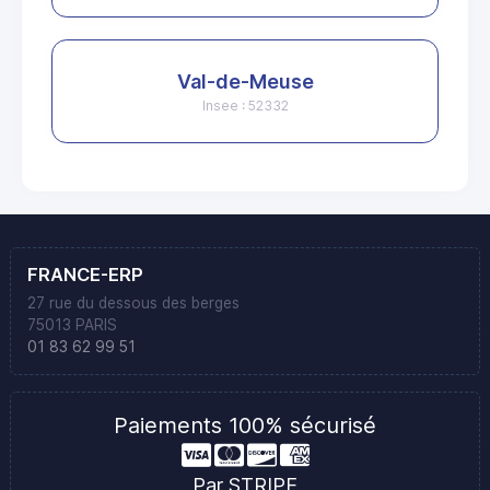
Val-de-Meuse
Insee : 52332
FRANCE-ERP
27 rue du dessous des berges
75013 PARIS
01 83 62 99 51
Paiements 100% sécurisé
Par STRIPE