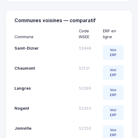
Communes voisines — comparatif
Code
ERP en
Commune
INSEE
ligne
Saint-Dizier
52448
Voir
ERP
Chaumont
52121
Voir
ERP
Langres
52269
Voir
ERP
Nogent
52353
Voir
ERP
Joinville
52250
Voir
ERP