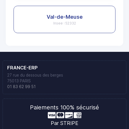
Val-de-Meuse
Insee : 52332
FRANCE-ERP
27 rue du dessous des berges
75013 PARIS
01 83 62 99 51
Paiements 100% sécurisé
Par STRIPE