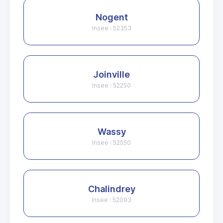
Nogent
Insee : 52353
Joinville
Insee : 52250
Wassy
Insee : 52550
Chalindrey
Insee : 52093