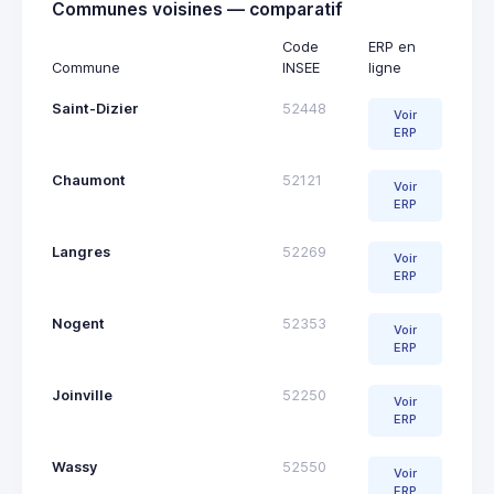
Communes voisines — comparatif
Code
ERP en
Commune
INSEE
ligne
Saint-Dizier
52448
Voir
ERP
Chaumont
52121
Voir
ERP
Langres
52269
Voir
ERP
Nogent
52353
Voir
ERP
Joinville
52250
Voir
ERP
Wassy
52550
Voir
ERP