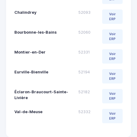
Chalindrey
52093
Voir
ERP
Bourbonne-les-Bains
52060
Voir
ERP
Montier-en-Der
52331
Voir
ERP
Eurville-Bienville
52194
Voir
ERP
Éclaron-Braucourt-Sainte-
52182
Voir
Livière
ERP
Val-de-Meuse
52332
Voir
ERP