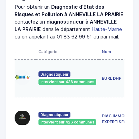
Pour obtenir un
Diagnostic d'État des
Risques et Pollution à ANNEVILLE LA PRAIRIE
contactez un
diagnostiqueur à ANNEVILLE
LA PRAIRIE
dans le département
Haute-Marne
ou en appelant au 01 83 62 99 51 ou par mail.
-
Catégorie
Nom
Adr
1 r
ros
Diagnostiqueur
EURL DHF
52
Intervient sur 436 communes
Bet
la-
137
de 
Diagnostiqueur
DIAG IMMO
Rép
52
EXPERTISES
Intervient sur 426 communes
SAI
DIZ