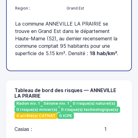
Region :
Grand Est
La commune ANNEVILLE LA PRAIRIE se
trouve en Grand Est dans le département
Haute-Marne (52), au dernier recensement la
commune comptait 95 habitants pour une
superficie de 5.15 km². Densité :
18 hab/km²
.
Tableau de bord des risques — ANNEVILLE
LA PRAIRIE
Radon niv. 1
Séisme niv. 1
0 risque(s) naturel(s)
0 risque(s) minier(s)
0 risque(s) technologique(s)
4 arrêté(s) CATNAT
0 ICPE
Casias :
1