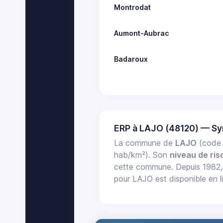
Montrodat
Aumont-Aubrac
Badaroux
ERP à LAJO (48120) — S
La commune de
LAJO
(code 
hab/km²). Son
niveau de ris
cette commune. Depuis 1982
pour LAJO est disponible en 