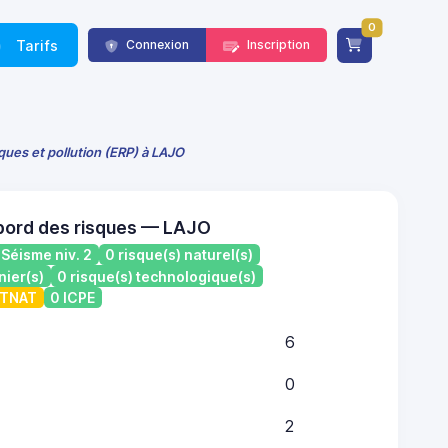
0
Tarifs
Connexion
Inscription
sques et pollution (ERP) à LAJO
bord des risques — LAJO
Séisme niv. 2
0 risque(s) naturel(s)
nier(s)
0 risque(s) technologique(s)
ATNAT
0 ICPE
6
0
2