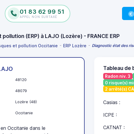
01 83 62 99 51
APPEL NON SURTAXÉ
et pollution (ERP) à LAJO (Lozère) - FRANCE ERP
sques et pollution Occitanie
ERP Lozère
Diagnostic état des ri
Tableau de 
LAJO
Radon niv. 3
48120
0 risque(s) mi
2 arrêté(s) C
48079
Lozère (48)
Casias :
Occitanie
ICPE :
CATNAT :
n Occitanie dans le