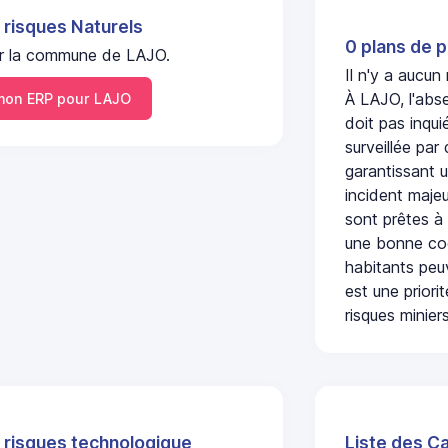
 risques Naturels
0 plans de p
 sur la commune de LAJO.
Il n'y a aucun
À LAJO, l'abs
on ERP pour LAJO
doit pas inqu
surveillée par
garantissant u
incident majeu
sont prêtes à
une bonne coo
habitants peuv
est une prior
risques miniers
 risques technologique
Liste des C