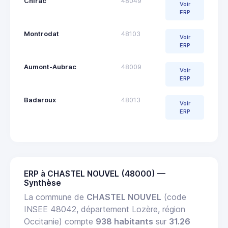
Chirac
48049
Voir
ERP
Montrodat
48103
Voir
ERP
Aumont-Aubrac
48009
Voir
ERP
Badaroux
48013
Voir
ERP
ERP à CHASTEL NOUVEL (48000) —
Synthèse
La commune de
CHASTEL NOUVEL
(code
INSEE 48042, département Lozère, région
Occitanie) compte
938 habitants
sur
31.26