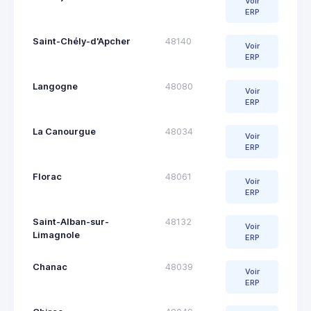
Voir
ERP
Saint-Chély-d'Apcher
48140
Voir
ERP
Langogne
48080
Voir
ERP
La Canourgue
48034
Voir
ERP
Florac
48061
Voir
ERP
Saint-Alban-sur-
48132
Voir
Limagnole
ERP
Chanac
48039
Voir
ERP