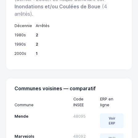
Inondations et/ou Coulées de Boue
(4
arrêtés).
Décennie
Arrêtés
1980s
2
1990s
2
2000s
1
Communes voisines — comparatif
Code
ERP en
Commune
INSEE
ligne
Mende
48095
Voir
ERP
Marvejols
48092