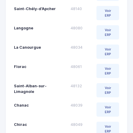
Saint-Chély-d'Apcher
48140
Voir
ERP
Langogne
48080
Voir
ERP
La Canourgue
48034
Voir
ERP
Florac
48061
Voir
ERP
Saint-Alban-sur-
48132
Voir
Limagnole
ERP
Chanac
48039
Voir
ERP
Chirac
48049
Voir
ERP