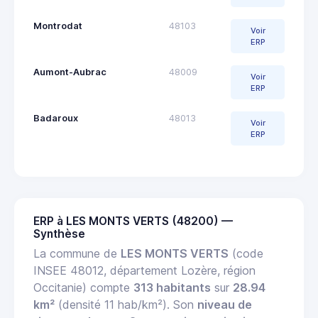
Montrodat
48103
Voir
ERP
Aumont-Aubrac
48009
Voir
ERP
Badaroux
48013
Voir
ERP
ERP à LES MONTS VERTS (48200) —
Synthèse
La commune de
LES MONTS VERTS
(code
INSEE 48012, département Lozère, région
Occitanie) compte
313 habitants
sur
28.94
km²
(densité 11 hab/km²). Son
niveau de