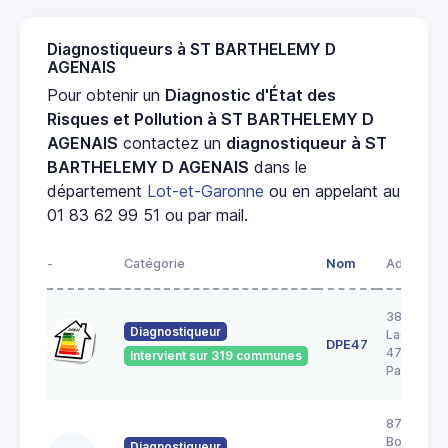
Diagnostiqueurs à ST BARTHELEMY D
AGENAIS
Pour obtenir un
Diagnostic d'État des
Risques et Pollution à ST BARTHELEMY D
AGENAIS
contactez un
diagnostiqueur à ST
BARTHELEMY D AGENAIS
dans le
département
Lot-et-Garonne
ou en appelant au
01 83 62 99 51 ou par mail.
-
Catégorie
Nom
Adresse
38 rue
Diagnostiqueur
Lacordair
DPE47
47520 Le
Intervient sur 319 communes
Passage
87
Boulevard
Diagnostiqueur