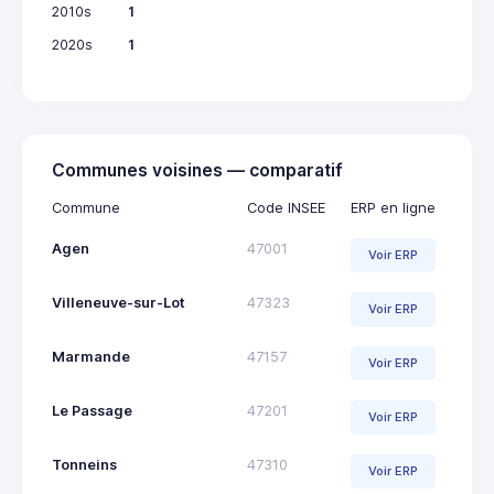
2010s
1
2020s
1
Communes voisines — comparatif
Commune
Code INSEE
ERP en ligne
Agen
47001
Voir ERP
Villeneuve-sur-Lot
47323
Voir ERP
Marmande
47157
Voir ERP
Le Passage
47201
Voir ERP
Tonneins
47310
Voir ERP