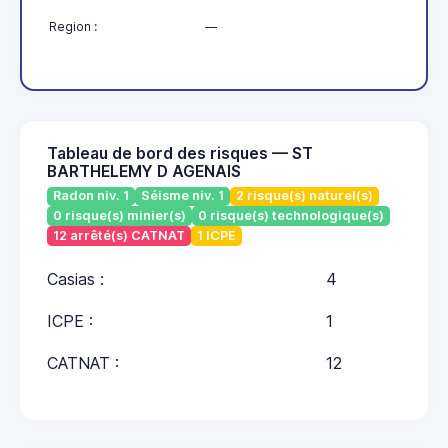
Region :
—
Tableau de bord des risques — ST
BARTHELEMY D AGENAIS
Radon niv. 1
Séisme niv. 1
2 risque(s) naturel(s)
0 risque(s) minier(s)
0 risque(s) technologique(s)
12 arrêté(s) CATNAT
1 ICPE
Casias :
4
ICPE :
1
CATNAT :
12