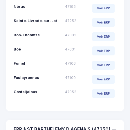
Nérac
47195
Voir ERP
Sainte-Livrade-sur-Lot
47252
Voir ERP
Bon-Encontre
47032
Voir ERP
Boé
47031
Voir ERP
Fumel
47106
Voir ERP
Foulayronnes
47100
Voir ERP
Casteljaloux
47052
Voir ERP
ERP à ST BARTHELEMY D AGENAIS (47350) —