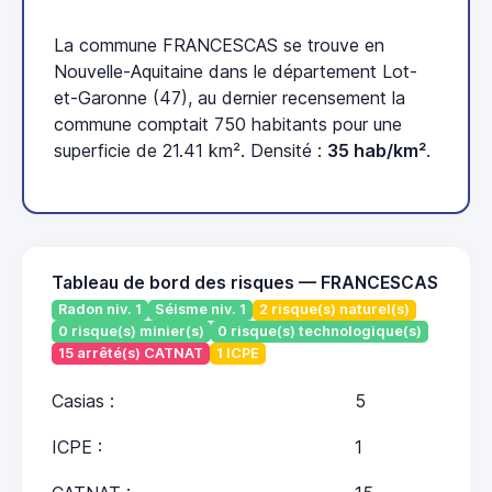
La commune FRANCESCAS se trouve en
Nouvelle-Aquitaine dans le département Lot-
et-Garonne (47), au dernier recensement la
commune comptait 750 habitants pour une
superficie de 21.41 km². Densité :
35 hab/km²
.
Tableau de bord des risques — FRANCESCAS
Radon niv. 1
Séisme niv. 1
2 risque(s) naturel(s)
0 risque(s) minier(s)
0 risque(s) technologique(s)
15 arrêté(s) CATNAT
1 ICPE
Casias :
5
ICPE :
1