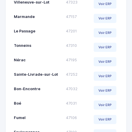
Villeneuve-sur-Lot
47323
Voir ERP
Marmande
47157
Voir ERP
Le Passage
47201
Voir ERP
Tonneins
47310
Voir ERP
Nérac
47195
Voir ERP
Sainte-Livrade-sur-Lot
47252
Voir ERP
Bon-Encontre
47032
Voir ERP
Boé
47031
Voir ERP
Fumel
47106
Voir ERP