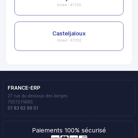
Insee : 47100
Casteljaloux
Insee : 47052
FRANCE-ERP
27 rue du dessous des berges
75013 PARIS
01 83 62 99 51
Paiements 100% sécurisé