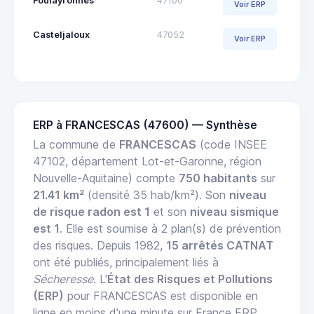
Foulayronnes
47100
Voir ERP
Casteljaloux
47052
Voir ERP
ERP à FRANCESCAS (47600) — Synthèse
La commune de
FRANCESCAS
(code INSEE
47102, département Lot-et-Garonne, région
Nouvelle-Aquitaine) compte
750 habitants
sur
21.41 km²
(densité 35 hab/km²). Son
niveau
de risque radon est 1
et son
niveau sismique
est 1
. Elle est soumise à 2 plan(s) de prévention
des risques. Depuis 1982,
15 arrêtés CATNAT
ont été publiés, principalement liés à
Sécheresse
. L'
État des Risques et Pollutions
(ERP)
pour FRANCESCAS est disponible en
ligne en moins d'une minute sur France ERP.