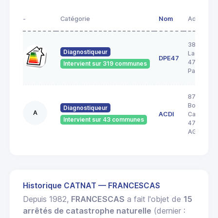
-
Catégorie
Nom
Adresse
38 rue
Diagnostiqueur
Lacordair
DPE47
47520 Le
Intervient sur 319 communes
Passage
87
Boulevard
Diagnostiqueur
A
ACDI
Carnot
Intervient sur 43 communes
47000
AGEN
Historique CATNAT — FRANCESCAS
Depuis 1982,
FRANCESCAS
a fait l'objet de
15
arrêtés de catastrophe naturelle
(dernier :