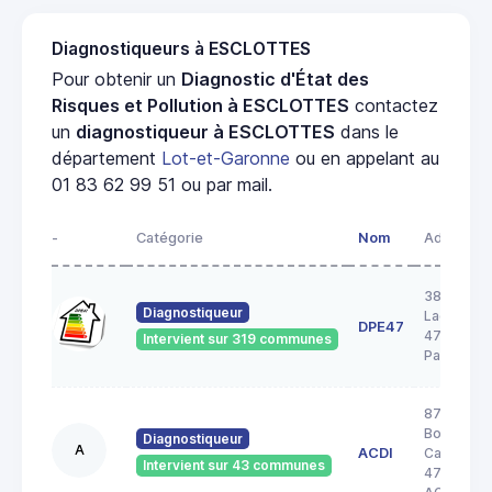
Diagnostiqueurs à ESCLOTTES
Pour obtenir un
Diagnostic d'État des
Risques et Pollution à ESCLOTTES
contactez
un
diagnostiqueur à ESCLOTTES
dans le
département
Lot-et-Garonne
ou en appelant au
01 83 62 99 51 ou par mail.
-
Catégorie
Nom
Adresse
38 rue
Diagnostiqueur
Lacordair
DPE47
47520 Le
Intervient sur 319 communes
Passage
87
Boulevard
Diagnostiqueur
A
ACDI
Carnot
Intervient sur 43 communes
47000