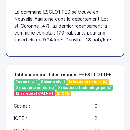
La commune ESCLOTTES se trouve en
Nouvelle-Aquitaine dans le département Lot-
et-Garonne (47), au dernier recensement la
commune comptait 170 habitants pour une
superficie de 9.24 km². Densité :
18 hab/km²
.
Tableau de bord des risques — ESCLOTTES
Radon niv. 1
Séisme niv. 1
1 risque(s) naturel(s)
0 risque(s) minier(s)
0 risque(s) technologique(s)
12 arrêté(s) CATNAT
2 ICPE
Casias :
0
ICPE :
2