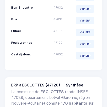
Bon-Encontre
47032
Voir ERP
Boé
47031
Voir ERP
Fumel
47106
Voir ERP
Foulayronnes
47100
Voir ERP
Casteljaloux
47052
Voir ERP
ERP à ESCLOTTES (47120) — Synthèse
La commune de
ESCLOTTES
(code INSEE
47089, département Lot-et-Garonne, région
Nouvelle-Aquitaine) compte
170 habitants
sur