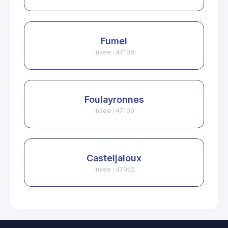
Fumel
Insee : 47106
Foulayronnes
Insee : 47100
Casteljaloux
Insee : 47052