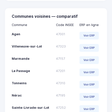
Communes voisines — comparatif
Commune
Code INSEE
ERP en ligne
Agen
47001
Voir ERP
Villeneuve-sur-Lot
47323
Voir ERP
Marmande
47157
Voir ERP
Le Passage
47201
Voir ERP
Tonneins
47310
Voir ERP
Nérac
47195
Voir ERP
Sainte-Livrade-sur-Lot
47252
Voir ERP