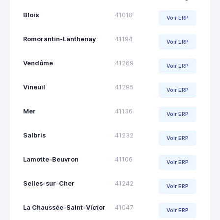
Blois
41018
Voir ERP
Romorantin-Lanthenay
41194
Voir ERP
Vendôme
41269
Voir ERP
Vineuil
41295
Voir ERP
Mer
41136
Voir ERP
Salbris
41232
Voir ERP
Lamotte-Beuvron
41106
Voir ERP
Selles-sur-Cher
41242
Voir ERP
La Chaussée-Saint-Victor
41047
Voir ERP