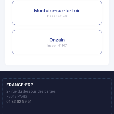
Montoire-sur-le-Loir
Insee : 41149
Onzain
Insee : 41167
FRANCE-ERP
27 rue du dessous des berges
75013 PARIS
01 83 62 99 51