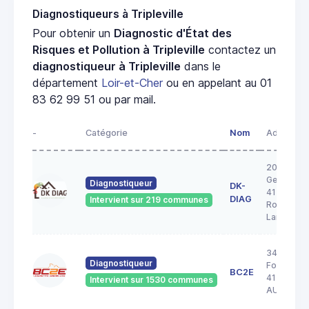
Diagnostiqueurs à Tripleville
Pour obtenir un
Diagnostic d'État des
Risques et Pollution à Tripleville
contactez un
diagnostiqueur à Tripleville
dans le
département
Loir-et-Cher
ou en appelant au 01
83 62 99 51 ou par mail.
-
Catégorie
Nom
Adresse
20A rue
George S
Diagnostiqueur
DK-
41200
DIAG
Intervient sur 219 communes
Romoranti
Lanthenay
34 Rue de 
Diagnostiqueur
Forêt
BC2E
41240
Intervient sur 1530 communes
AUTAINVI