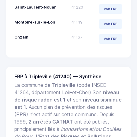
Saint-Laurent-Nouan
41220
Voir ERP
Montoire-sur-le-Loir
41149
Voir ERP
Onzain
41167
Voir ERP
ERP à Tripleville (41240) — Synthèse
La commune de
Tripleville
(code INSEE
41264, département Loir-et-Cher) Son
niveau
de risque radon est 1
et son
niveau sismique
est 1
. Aucun plan de prévention des risques
(PPR) n'est actif sur cette commune. Depuis
1999,
2 arrêtés CATNAT
ont été publiés,
principalement liés à
Inondations et/ou Coulées
de Boue
. L'
État des Risques et Pollutions