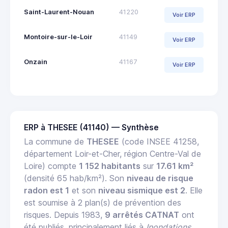
Saint-Laurent-Nouan
41220
Voir ERP
Montoire-sur-le-Loir
41149
Voir ERP
Onzain
41167
Voir ERP
ERP à THESEE (41140) — Synthèse
La commune de
THESEE
(code INSEE 41258,
département Loir-et-Cher, région Centre-Val de
Loire) compte
1 152 habitants
sur
17.61 km²
(densité 65 hab/km²). Son
niveau de risque
radon est 1
et son
niveau sismique est 2
. Elle
est soumise à 2 plan(s) de prévention des
risques. Depuis 1983,
9 arrêtés CATNAT
ont
été publiés, principalement liés à
Inondations