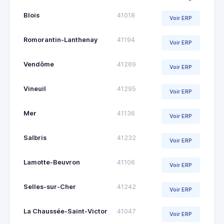
Blois
41018
Voir ERP
Romorantin-Lanthenay
41194
Voir ERP
Vendôme
41269
Voir ERP
Vineuil
41295
Voir ERP
Mer
41136
Voir ERP
Salbris
41232
Voir ERP
Lamotte-Beuvron
41106
Voir ERP
Selles-sur-Cher
41242
Voir ERP
La Chaussée-Saint-Victor
41047
Voir ERP