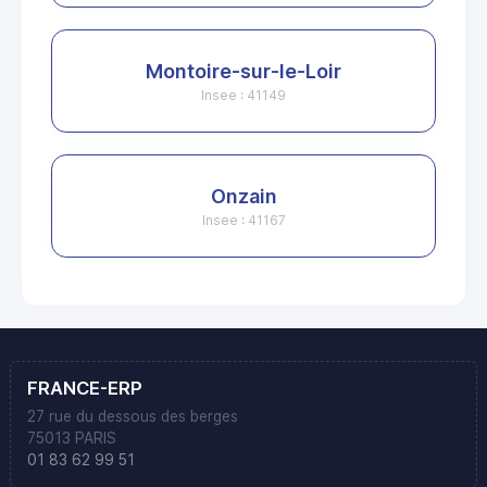
Montoire-sur-le-Loir
Insee : 41149
Onzain
Insee : 41167
FRANCE-ERP
27 rue du dessous des berges
75013 PARIS
01 83 62 99 51