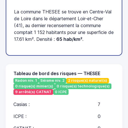
La commune THESEE se trouve en Centre-Val
de Loire dans le département Loir-et-Cher
(41), au dernier recensement la commune
comptait 1 152 habitants pour une superficie de
17.61 km². Densité :
65 hab/km²
.
Tableau de bord des risques — THESEE
Radon niv. 1
Séisme niv. 2
2 risque(s) naturel(s)
0 risque(s) minier(s)
0 risque(s) technologique(s)
9 arrêté(s) CATNAT
0 ICPE
Casias :
7
ICPE :
0