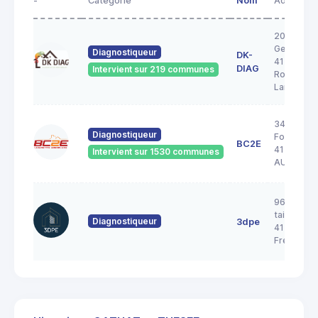
-
Catégorie
Nom
Adresse
20A rue
George S
Diagnostiqueur
DK-
41200
DIAG
Intervient sur 219 communes
Romoranti
Lanthenay
34 Rue de 
Diagnostiqueur
Forêt
BC2E
41240
Intervient sur 1530 communes
AUTAINVI
96 rue de 
taille pica
Diagnostiqueur
3dpe
41700
Fresnes