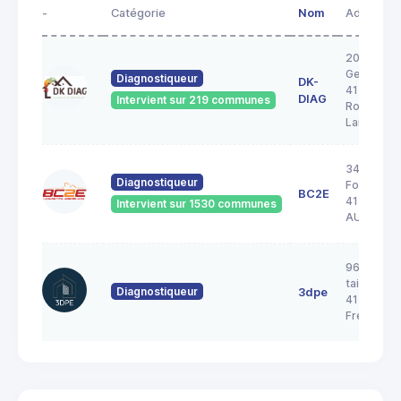
-
Catégorie
Nom
Adresse
20A rue
George S
Diagnostiqueur
DK-
41200
DIAG
Intervient sur 219 communes
Romoranti
Lanthenay
34 Rue de 
Diagnostiqueur
Forêt
BC2E
41240
Intervient sur 1530 communes
AUTAINVI
96 rue de 
taille pica
Diagnostiqueur
3dpe
41700
Fresnes