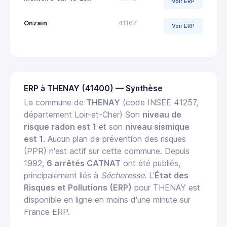
Voir ERP
Onzain
41167
Voir ERP
ERP à THENAY (41400) — Synthèse
La commune de
THENAY
(code INSEE 41257,
département Loir-et-Cher) Son
niveau de
risque radon est 1
et son
niveau sismique
est 1
. Aucun plan de prévention des risques
(PPR) n'est actif sur cette commune. Depuis
1992,
6 arrêtés CATNAT
ont été publiés,
principalement liés à
Sécheresse
. L'
État des
Risques et Pollutions (ERP)
pour THENAY est
disponible en ligne en moins d'une minute sur
France ERP.