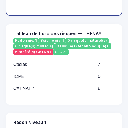
Tableau de bord des risques — THENAY
Radon niv. 1
Séisme niv. 1
0 risque(s) naturel(s)
0 risque(s) minier(s)
0 risque(s) technologique(s)
6 arrêté(s) CATNAT
0 ICPE
Casias :
7
ICPE :
0
CATNAT :
6
Radon Niveau 1