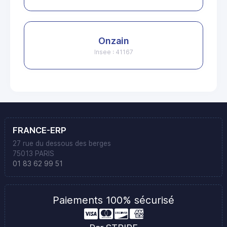
Onzain
Insee : 41167
FRANCE-ERP
27 rue du dessous des berges
75013 PARIS
01 83 62 99 51
Paiements 100% sécurisé