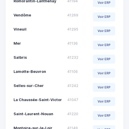
Romorantin-Lanthenay
41194
Voir ERP
Vendôme
41269
Voir ERP
Vineuil
41295
Voir ERP
Mer
41136
Voir ERP
Salbris
41232
Voir ERP
Lamotte-Beuvron
41106
Voir ERP
Selles-sur-Cher
41242
Voir ERP
La Chaussée-Saint-Victor
41047
Voir ERP
Saint-Laurent-Nouan
41220
Voir ERP
Montoire-sur-le-Loir
41149