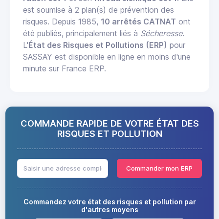
est soumise à 2 plan(s) de prévention des
risques. Depuis 1985,
10 arrêtés CATNAT
ont
été publiés, principalement liés à
Sécheresse
.
L'
État des Risques et Pollutions (ERP)
pour
SASSAY est disponible en ligne en moins d'une
minute sur France ERP.
COMMANDE RAPIDE DE VOTRE ÉTAT DES
RISQUES ET POLLUTION
Commander mon ERP
Commandez votre état des risques et pollution par
d'autres moyens