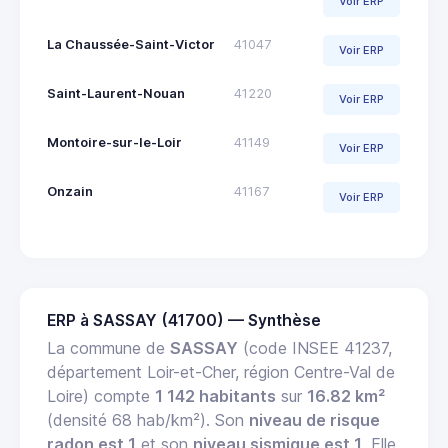
Voir ERP
La Chaussée-Saint-Victor
41047
Voir ERP
Saint-Laurent-Nouan
41220
Voir ERP
Montoire-sur-le-Loir
41149
Voir ERP
Onzain
41167
Voir ERP
ERP à SASSAY (41700) — Synthèse
La commune de
SASSAY
(code INSEE 41237,
département Loir-et-Cher, région Centre-Val de
Loire) compte
1 142 habitants
sur
16.82 km²
(densité 68 hab/km²). Son
niveau de risque
radon est 1
et son
niveau sismique est 1
. Elle