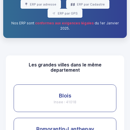
ERP par adresse
ERP par Cadastre
ERP par GPS
Nos ERP sont
conformes aux exigences légales
du 1er Janvier
2025.
Les grandes villes dans le même
departement
Blois
Insee : 41018
Romorantin-Lanthenay