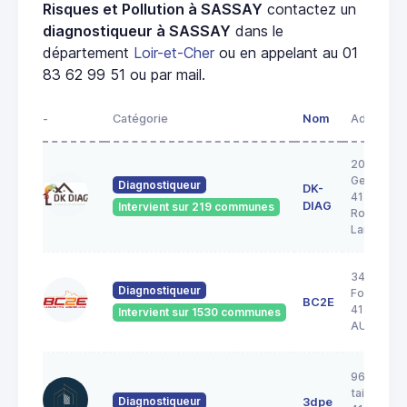
Risques et Pollution à SASSAY
contactez un
diagnostiqueur à SASSAY
dans le
département
Loir-et-Cher
ou en appelant au 01
83 62 99 51 ou par mail.
-
Catégorie
Nom
Adresse
20A rue
George S
Diagnostiqueur
DK-
41200
DIAG
Intervient sur 219 communes
Romoranti
Lanthenay
34 Rue de 
Diagnostiqueur
Forêt
BC2E
41240
Intervient sur 1530 communes
AUTAINVI
96 rue de 
taille pica
Diagnostiqueur
3dpe