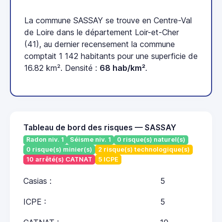
La commune SASSAY se trouve en Centre-Val
de Loire dans le département Loir-et-Cher
(41), au dernier recensement la commune
comptait 1 142 habitants pour une superficie de
16.82 km². Densité :
68 hab/km²
.
Tableau de bord des risques — SASSAY
Radon niv. 1
Séisme niv. 1
0 risque(s) naturel(s)
0 risque(s) minier(s)
2 risque(s) technologique(s)
10 arrêté(s) CATNAT
5 ICPE
Casias :
5
ICPE :
5