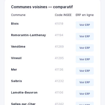
Communes voisines — comparatif
Commune
Code INSEE
ERP en ligne
Blois
41018
Voir ERP
Romorantin-Lanthenay
41194
Voir ERP
Vendôme
41269
Voir ERP
Vineuil
41295
Voir ERP
Mer
41136
Voir ERP
Salbris
41232
Voir ERP
Lamotte-Beuvron
41106
Voir ERP
Selles-sur-Cher
41242