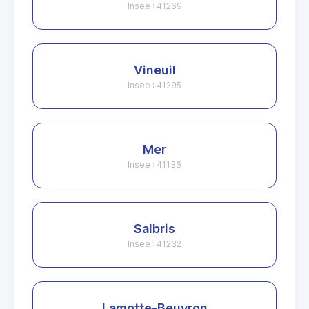
Insee : 41269
Vineuil
Insee : 41295
Mer
Insee : 41136
Salbris
Insee : 41232
Lamotte-Beuvron