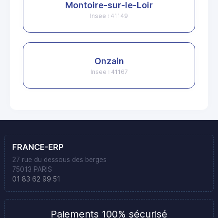
Montoire-sur-le-Loir
Insee : 41149
Onzain
Insee : 41167
FRANCE-ERP
27 rue du dessous des berges
75013 PARIS
01 83 62 99 51
Paiements 100% sécurisé