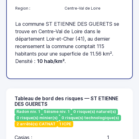
Region :
Centre-Val de Loire
La commune ST ETIENNE DES GUERETS se
trouve en Centre-Val de Loire dans le
département Loir-et-Cher (41), au dernier
recensement la commune comptait 115
habitants pour une superficie de 11.56 km².
Densité :
10 hab/km²
.
Tableau de bord des risques — ST ETIENNE
DES GUERETS
Radon niv. 1
Séisme niv. 1
0 risque(s) naturel(s)
0 risque(s) minier(s)
0 risque(s) technologique(s)
2 arrêté(s) CATNAT
1 ICPE
Casias :
1