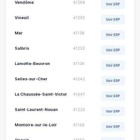
Vendôme
41269
Voir ERP
Vineuil
41295
Voir ERP
Mer
41136
Voir ERP
Salbris
41232
Voir ERP
Lamotte-Beuvron
41106
Voir ERP
Selles-sur-Cher
41242
Voir ERP
La Chaussée-Saint-Victor
41047
Voir ERP
Saint-Laurent-Nouan
41220
Voir ERP
Montoire-sur-le-Loir
41149
Voir ERP