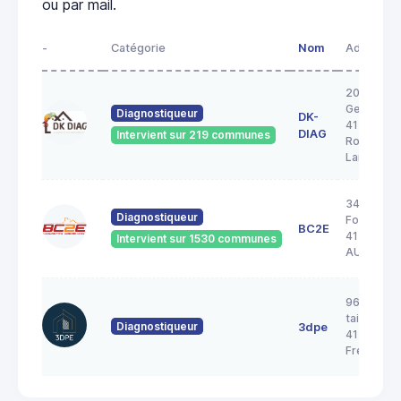
ou par mail.
-
Catégorie
Nom
Adresse
20A rue
George S
Diagnostiqueur
DK-
41200
DIAG
Intervient sur 219 communes
Romoranti
Lanthenay
34 Rue de 
Diagnostiqueur
Forêt
BC2E
41240
Intervient sur 1530 communes
AUTAINVI
96 rue de 
taille pica
Diagnostiqueur
3dpe
41700
Fresnes