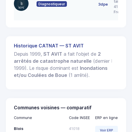
taille pica
Diagnostiqueur
3dpe
41700
Fresnes
Historique CATNAT — ST AVIT
Depuis 1999,
ST AVIT
a fait l'objet de
2
arrêtés de catastrophe naturelle
(dernier :
1999). Le risque dominant est
Inondations
et/ou Coulées de Boue
(1 arrêté).
Communes voisines — comparatif
Commune
Code INSEE
ERP en ligne
Blois
41018
Voir ERP