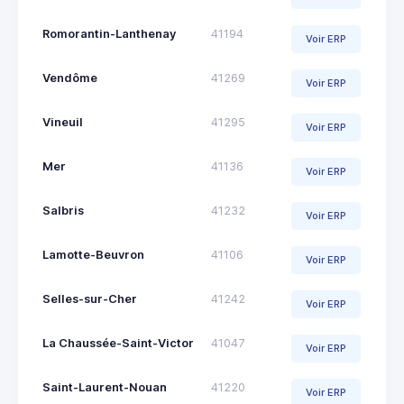
Romorantin-Lanthenay
41194
Voir ERP
Vendôme
41269
Voir ERP
Vineuil
41295
Voir ERP
Mer
41136
Voir ERP
Salbris
41232
Voir ERP
Lamotte-Beuvron
41106
Voir ERP
Selles-sur-Cher
41242
Voir ERP
La Chaussée-Saint-Victor
41047
Voir ERP
Saint-Laurent-Nouan
41220
Voir ERP