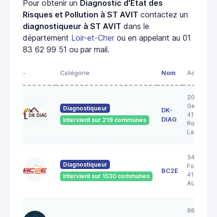
Pour obtenir un
Diagnostic d'État des
Risques et Pollution à ST AVIT
contactez un
diagnostiqueur à ST AVIT
dans le
département
Loir-et-Cher
ou en appelant au 01
83 62 99 51 ou par mail.
-
Catégorie
Nom
Adresse
20A rue
George S
Diagnostiqueur
DK-
41200
DIAG
Intervient sur 219 communes
Romoranti
Lanthenay
34 Rue de 
Diagnostiqueur
Forêt
BC2E
41240
Intervient sur 1530 communes
AUTAINVI
96 rue de 