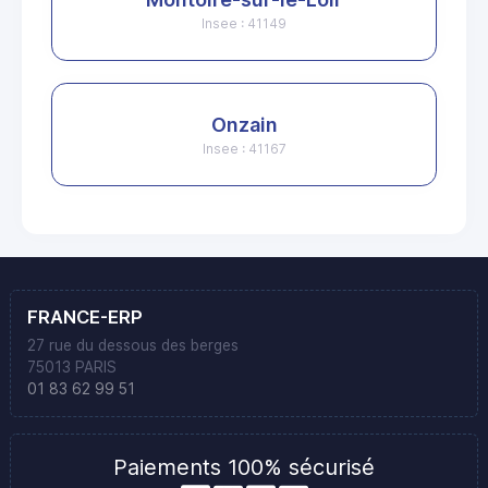
Insee : 41149
Onzain
Insee : 41167
FRANCE-ERP
27 rue du dessous des berges
75013 PARIS
01 83 62 99 51
Paiements 100% sécurisé