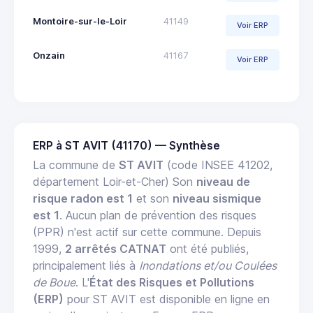
Montoire-sur-le-Loir
41149
Voir ERP
Onzain
41167
Voir ERP
ERP à ST AVIT (41170) — Synthèse
La commune de
ST AVIT
(code INSEE 41202,
département Loir-et-Cher) Son
niveau de
risque radon est 1
et son
niveau sismique
est 1
. Aucun plan de prévention des risques
(PPR) n'est actif sur cette commune. Depuis
1999,
2 arrêtés CATNAT
ont été publiés,
principalement liés à
Inondations et/ou Coulées
de Boue
. L'
État des Risques et Pollutions
(ERP)
pour ST AVIT est disponible en ligne en