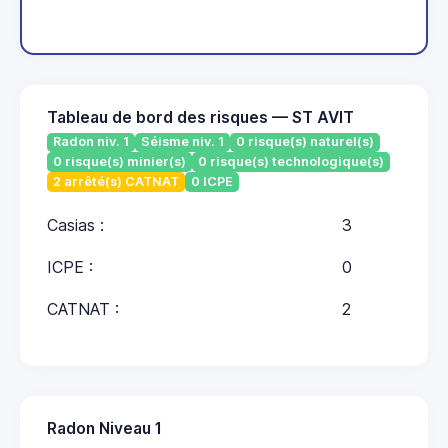
Tableau de bord des risques — ST AVIT
Radon niv. 1
Séisme niv. 1
0 risque(s) naturel(s)
0 risque(s) minier(s)
0 risque(s) technologique(s)
2 arrêté(s) CATNAT
0 ICPE
Casias :
3
ICPE :
0
CATNAT :
2
Radon Niveau 1