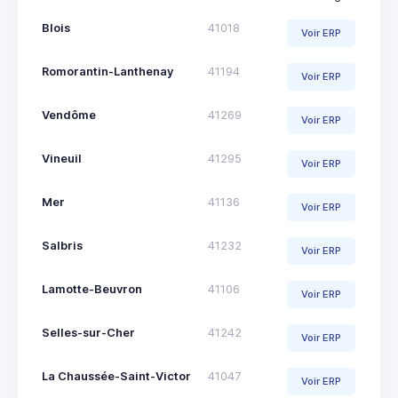
Blois
41018
Voir ERP
Romorantin-Lanthenay
41194
Voir ERP
Vendôme
41269
Voir ERP
Vineuil
41295
Voir ERP
Mer
41136
Voir ERP
Salbris
41232
Voir ERP
Lamotte-Beuvron
41106
Voir ERP
Selles-sur-Cher
41242
Voir ERP
La Chaussée-Saint-Victor
41047
Voir ERP