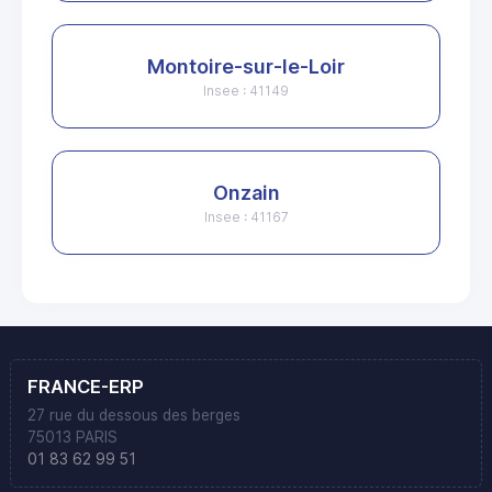
Montoire-sur-le-Loir
Insee : 41149
Onzain
Insee : 41167
FRANCE-ERP
27 rue du dessous des berges
75013 PARIS
01 83 62 99 51