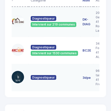
-
Catégorie
Nom
Adresse
20A rue
George S
Diagnostiqueur
DK-
41200
DIAG
Intervient sur 219 communes
Romoranti
Lanthenay
34 Rue de 
Diagnostiqueur
Forêt
BC2E
41240
Intervient sur 1530 communes
AUTAINVI
96 rue de 
taille pica
Diagnostiqueur
3dpe
41700
Fresnes