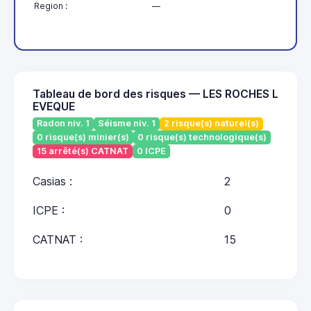
Region :
—
Tableau de bord des risques — LES ROCHES L
EVEQUE
Radon niv. 1
Séisme niv. 1
2 risque(s) naturel(s)
0 risque(s) minier(s)
0 risque(s) technologique(s)
15 arrêté(s) CATNAT
0 ICPE
Casias :
2
ICPE :
0
CATNAT :
15