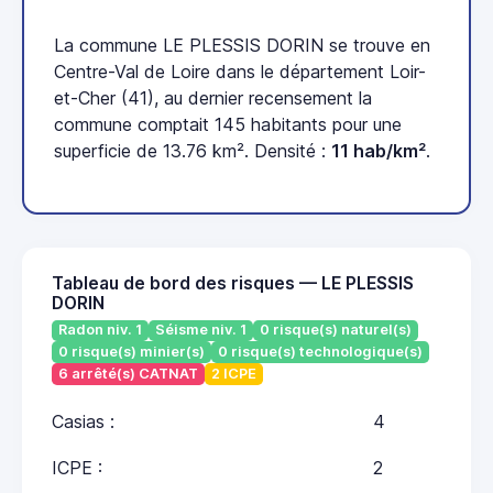
La commune LE PLESSIS DORIN se trouve en
Centre-Val de Loire dans le département Loir-
et-Cher (41), au dernier recensement la
commune comptait 145 habitants pour une
superficie de 13.76 km². Densité :
11 hab/km²
.
Tableau de bord des risques — LE PLESSIS
DORIN
Radon niv. 1
Séisme niv. 1
0 risque(s) naturel(s)
0 risque(s) minier(s)
0 risque(s) technologique(s)
6 arrêté(s) CATNAT
2 ICPE
Casias :
4
ICPE :
2