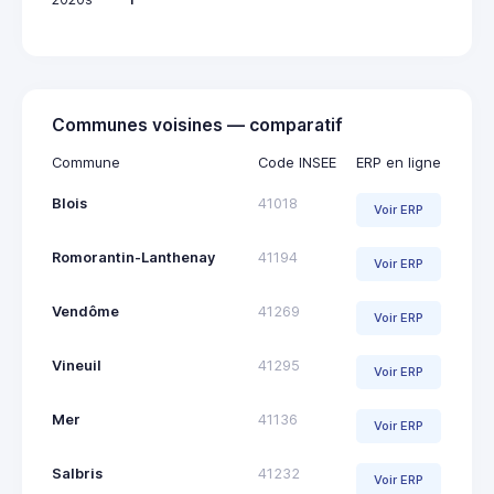
Communes voisines — comparatif
Commune
Code INSEE
ERP en ligne
Blois
41018
Voir ERP
Romorantin-Lanthenay
41194
Voir ERP
Vendôme
41269
Voir ERP
Vineuil
41295
Voir ERP
Mer
41136
Voir ERP
Salbris
41232
Voir ERP