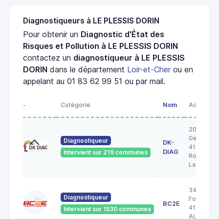
Diagnostiqueurs à LE PLESSIS DORIN
Pour obtenir un
Diagnostic d'État des
Risques et Pollution à LE PLESSIS DORIN
contactez un
diagnostiqueur à LE PLESSIS
DORIN
dans le département
Loir-et-Cher
ou en
appelant au 01 83 62 99 51 ou par mail.
-
Catégorie
Nom
Adresse
20A rue
George S
Diagnostiqueur
DK-
41200
DIAG
Intervient sur 219 communes
Romoranti
Lanthenay
34 Rue de 
Diagnostiqueur
Forêt
BC2E
41240
Intervient sur 1530 communes
AUTAINVI