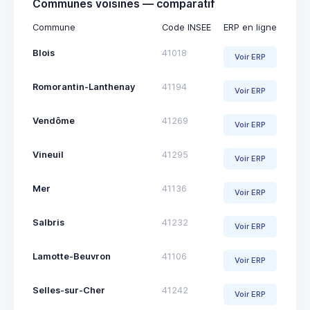
Communes voisines — comparatif
Commune
Code INSEE
ERP en ligne
Blois
41018
Voir ERP
Romorantin-Lanthenay
41194
Voir ERP
Vendôme
41269
Voir ERP
Vineuil
41295
Voir ERP
Mer
41136
Voir ERP
Salbris
41232
Voir ERP
Lamotte-Beuvron
41106
Voir ERP
Selles-sur-Cher
41242
Voir ERP