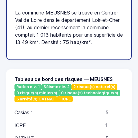
La commune MEUSNES se trouve en Centre-
Val de Loire dans le département Loir-et-Cher
(41), au dernier recensement la commune
comptait 1 013 habitants pour une superficie de
13.49 km². Densité :
75 hab/km²
.
Tableau de bord des risques — MEUSNES
Radon niv. 1
Séisme niv. 2
2 risque(s) naturel(s)
0 risque(s) minier(s)
0 risque(s) technologique(s)
5 arrêté(s) CATNAT
1 ICPE
Casias :
5
ICPE :
1