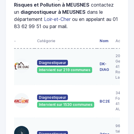
Risques et Pollution à MEUSNES
contactez
un
diagnostiqueur à MEUSNES
dans le
département
Loir-et-Cher
ou en appelant au 01
83 62 99 51 ou par mail.
-
Catégorie
Nom
Adresse
20A rue
George S
Diagnostiqueur
DK-
41200
DIAG
Intervient sur 219 communes
Romoranti
Lanthenay
34 Rue de 
Diagnostiqueur
Forêt
BC2E
41240
Intervient sur 1530 communes
AUTAINVI
96 rue de 
taille pica
Diagnostiqueur