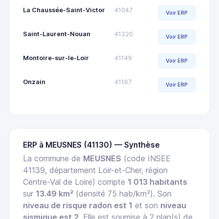
La Chaussée-Saint-Victor
41047
Voir ERP
Saint-Laurent-Nouan
41220
Voir ERP
Montoire-sur-le-Loir
41149
Voir ERP
Onzain
41167
Voir ERP
ERP à MEUSNES (41130) — Synthèse
La commune de
MEUSNES
(code INSEE
41139, département Loir-et-Cher, région
Centre-Val de Loire) compte
1 013 habitants
sur
13.49 km²
(densité 75 hab/km²). Son
niveau de risque radon est 1
et son
niveau
sismique est 2
. Elle est soumise à 2 plan(s) de