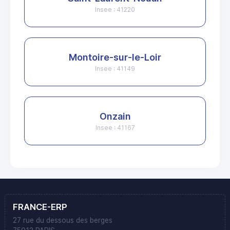
Insee : 41220
Montoire-sur-le-Loir
Insee : 41149
Onzain
Insee : 41167
FRANCE-ERP
27 rue du dessous des berges