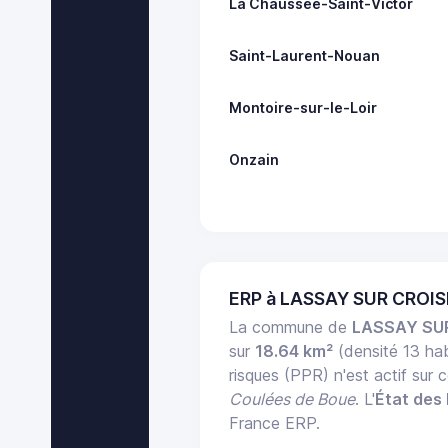
La Chaussée-Saint-Victor
Saint-Laurent-Nouan
Montoire-sur-le-Loir
Onzain
ERP à LASSAY SUR CROIS
La commune de
LASSAY SU
sur
18.64 km²
(densité 13 ha
risques (PPR) n'est actif su
Coulées de Boue
. L'
État des 
France ERP.