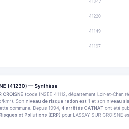
41047
41220
41149
41167
NE (41230) — Synthèse
R CROISNE
(code INSEE 41112, département Loir-et-Cher, r
b/km²). Son
niveau de risque radon est 1
et son
niveau si
r cette commune. Depuis 1994,
4 arrêtés CATNAT
ont été publ
Risques et Pollutions (ERP)
pour LASSAY SUR CROISNE est d