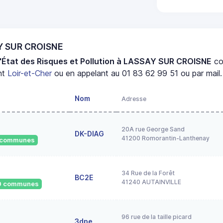
AY SUR CROISNE
'État des Risques et Pollution à LASSAY SUR CROISNE
co
nt
Loir-et-Cher
ou en appelant au 01 83 62 99 51 ou par mail.
Nom
Adresse
20A rue George Sand
DK-DIAG
41200 Romorantin-Lanthenay
9 communes
34 Rue de la Forêt
BC2E
41240 AUTAINVILLE
530 communes
96 rue de la taille picard
3dpe