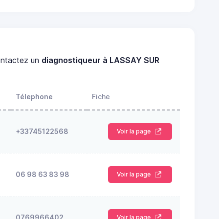
ntactez un
diagnostiqueur à LASSAY SUR
Télephone
Fiche
+33745122568
Voir la page
06 98 63 83 98
Voir la page
0769966402
Voir la page