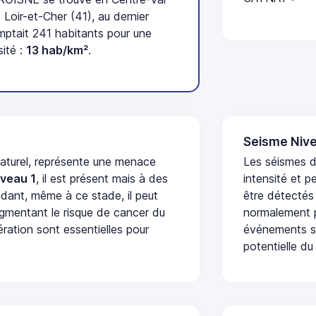
Loir-et-Cher (41), au dernier
tait 241 habitants pour une
ité :
13 hab/km²
.
Seisme Nive
naturel, représente une menace
Les séismes d
iveau 1
, il est présent mais à des
intensité et p
dant, même à ce stade, il peut
être détectés
augmentant le risque de cancer du
normalement p
ération sont essentielles pour
événements se
potentielle du