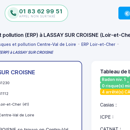
01 83 62 99 51
APPEL NON SURTAXÉ
et pollution (ERP) à LASSAY SUR CROISNE (Loir-et-C
sques et pollution Centre-Val de Loire
ERP Loir-et-Cher
on (ERP) à LASSAY SUR CROISNE
Tableau de
SUR CROISNE
Radon niv. 1
41230
0 risque(s) mi
4 arrêté(s) 
41112
Loir-et-Cher (41)
Casias :
Centre-Val de Loire
ICPE :
CATNAT :
ISNE se trouve en Centre-Val