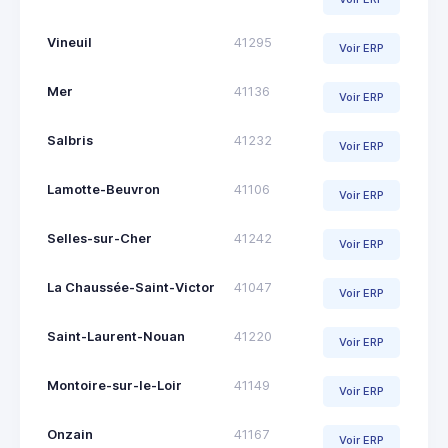
Vineuil
41295
Voir ERP
Mer
41136
Voir ERP
Salbris
41232
Voir ERP
Lamotte-Beuvron
41106
Voir ERP
Selles-sur-Cher
41242
Voir ERP
La Chaussée-Saint-Victor
41047
Voir ERP
Saint-Laurent-Nouan
41220
Voir ERP
Montoire-sur-le-Loir
41149
Voir ERP
Onzain
41167
Voir ERP