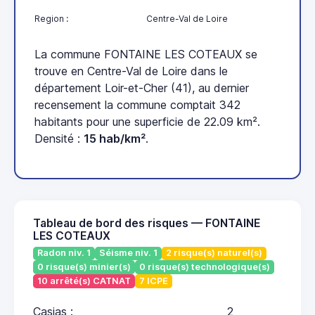
Region :
Centre-Val de Loire
La commune FONTAINE LES COTEAUX se
trouve en Centre-Val de Loire dans le
département Loir-et-Cher (41), au dernier
recensement la commune comptait 342
habitants pour une superficie de 22.09 km².
Densité :
15 hab/km²
.
Tableau de bord des risques — FONTAINE
LES COTEAUX
Radon niv. 1
Séisme niv. 1
2 risque(s) naturel(s)
0 risque(s) minier(s)
0 risque(s) technologique(s)
10 arrêté(s) CATNAT
7 ICPE
Casias :
2