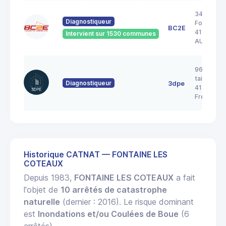
34 Rue de 
Diagnostiqueur
Forêt
BC2E
41240
Intervient sur 1530 communes
AUTAINVI
96 rue de 
taille pica
Diagnostiqueur
3dpe
41700
Fresnes
Historique CATNAT — FONTAINE LES
COTEAUX
Depuis 1983,
FONTAINE LES COTEAUX
a fait
l'objet de
10 arrêtés de catastrophe
naturelle
(dernier : 2016). Le risque dominant
est
Inondations et/ou Coulées de Boue
(6
arrêtés).