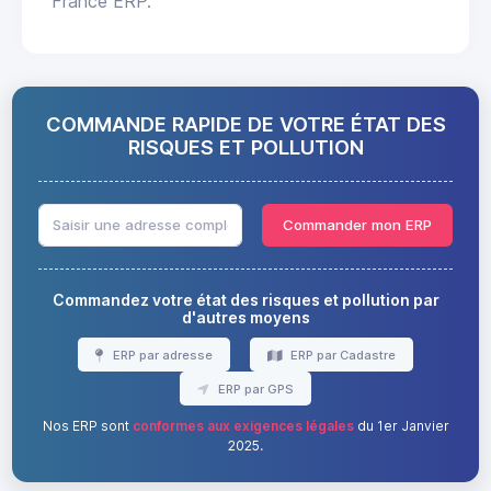
France ERP.
COMMANDE RAPIDE DE VOTRE ÉTAT DES
RISQUES ET POLLUTION
Commander mon ERP
Commandez votre état des risques et pollution par
d'autres moyens
ERP par adresse
ERP par Cadastre
ERP par GPS
Nos ERP sont
conformes aux exigences légales
du 1er Janvier
2025.