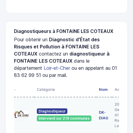
Diagnostiqueurs à FONTAINE LES COTEAUX
Pour obtenir un
Diagnostic d'État des
Risques et Pollution à FONTAINE LES
COTEAUX
contactez un
diagnostiqueur à
FONTAINE LES COTEAUX
dans le
département
Loir-et-Cher
ou en appelant au 01
83 62 99 51 ou par mail.
-
Catégorie
Nom
Adresse
20A rue
George S
Diagnostiqueur
DK-
41200
DIAG
Intervient sur 219 communes
Romoranti
Lanthenay