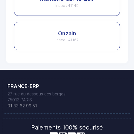
Insee : 41149
Onzain
Insee : 41167
FRANCE-ERP
27 rue du dessous des berges
75013 PARIS
01 83 62 99 51
Paiements 100% sécurisé