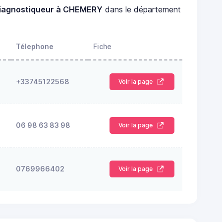
iagnostiqueur à CHEMERY
dans le département
Télephone
Fiche
+33745122568
Voir la page
06 98 63 83 98
Voir la page
0769966402
Voir la page