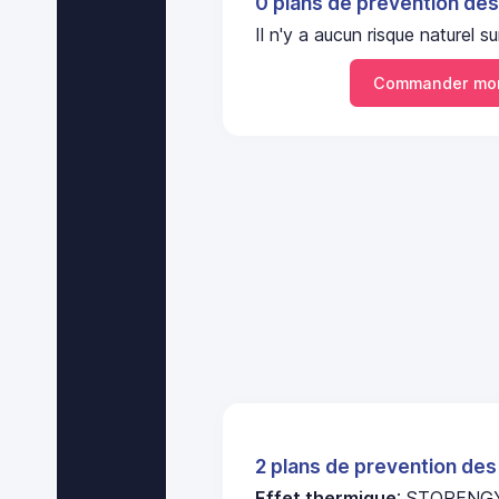
0 plans de prevention des
Il n'y a aucun risque nature
Commander mon
2 plans de prevention des
Effet thermique
: STORENGY