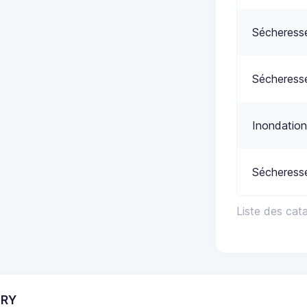
Sécheress
Sécheress
Inondation
Sécheress
Liste des cat
ERY