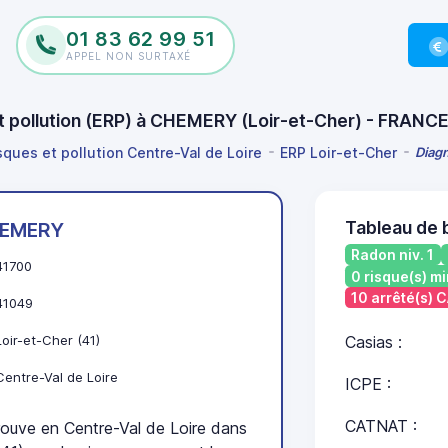
01 83 62 99 51
APPEL NON SURTAXÉ
et pollution (ERP) à CHEMERY (Loir-et-Cher) - FRANC
sques et pollution Centre-Val de Loire
ERP Loir-et-Cher
Diagn
Tableau de
EMERY
Radon niv. 1
41700
0 risque(s) mi
10 arrêté(s)
41049
Loir-et-Cher (41)
Casias :
Centre-Val de Loire
ICPE :
CATNAT :
ve en Centre-Val de Loire dans