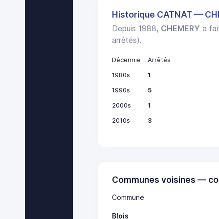
Historique CATNAT — C
Depuis 1988,
CHEMERY
a fai
arrêtés).
Décennie
Arrêtés
1980s
1
1990s
5
2000s
1
2010s
3
Communes voisines — co
Commune
Blois