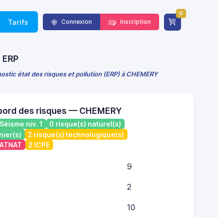
0
Tarifs
Connexion
Inscription
E ERP
ostic état des risques et pollution (ERP) à CHEMERY
 bord des risques — CHEMERY
Séisme niv. 1
0 risque(s) naturel(s)
nier(s)
2 risque(s) technologique(s)
 CATNAT
2 ICPE
9
2
10