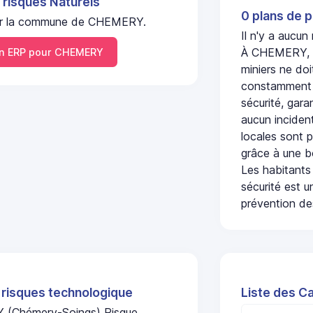
 risques Naturels
0 plans de p
l sur la commune de CHEMERY.
Il n'y a aucu
À CHEMERY, l'
 ERP pour CHEMERY
miniers ne doi
constamment s
sécurité, gara
aucun incident
locales sont p
grâce à une b
Les habitants
sécurité est u
prévention des
 risques technologique
Liste des C
 (Chémery-Soings) Risque