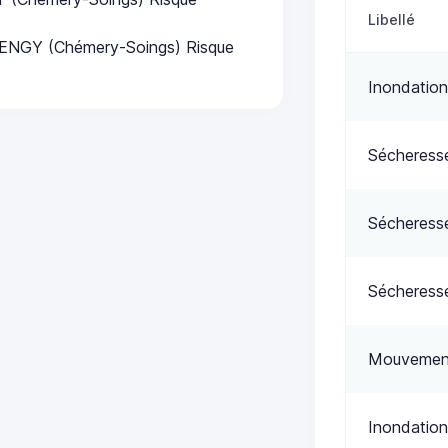
Libellé
ENGY (Chémery-Soings) Risque
Inondation
Sécheress
Sécheress
Sécheress
Mouvement
Inondation